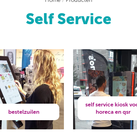
Self Service
self service kiosk vo
bestelzuilen
horeca en qsr