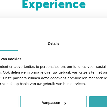
Experience
eractieve producten.
Details
eractieve producten ontwikkeld die tot stand zijn ge
managers, feedback van onze assemblage medewerkers
rtner voor interactieve oplossingen en producten. Naas
 van cookies
ng
ontwerpen in 3D en deze na goedkeuring in producti
ent en advertenties te personaliseren, om functies voor social
euning met het testen van applicaties en het verder 
. Ook delen we informatie over uw gebruik van onze site met on
e. Deze partners kunnen deze gegevens combineren met andere i
erzameld op basis van uw gebruik van hun services.
Aanpassen