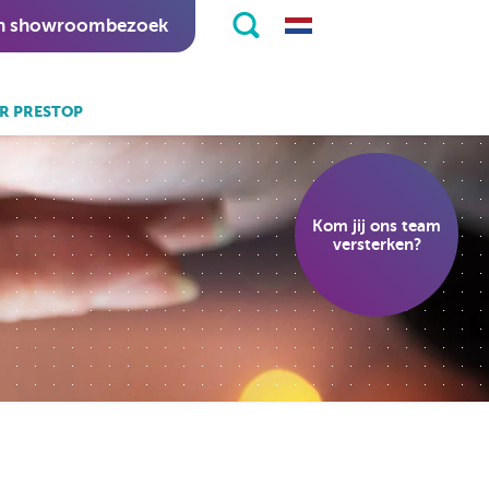
n showroombezoek
R PRESTOP
k ook:
eKiosk software.
Kom jij ons team
nitapps software.
versterken?