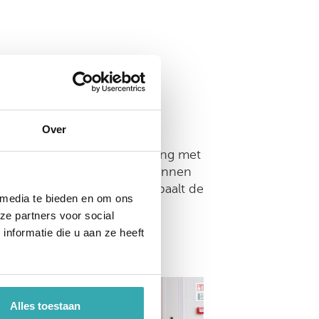
Over
komen dankzij ons team van
 en vooral door samenwerking met
t onze standaardproducten kunnen
e nemen. De applicatie bepaalt de
 media te bieden en om ons
geschikt maken voor de
ze partners voor social
nformatie die u aan ze heeft
Alles toestaan