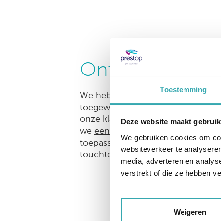
Ontdek onze int
Toestemming
We hebben een breed scala aan int
toegewijde engineers en product
onze klanten. Zij zien ons als pa
Deze website maakt gebruik
we
een op maat gemaakte oplossi
We gebruiken cookies om cont
toepassing. Ook bieden we onderst
websiteverkeer te analyseren
touchtoepassing.
media, adverteren en analys
verstrekt of die ze hebben v
Weigeren