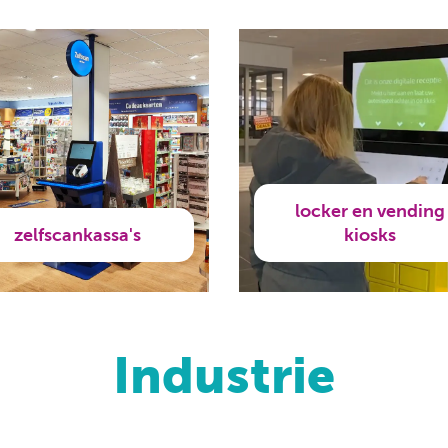
locker en vending
zelfscankassa's
kiosks
Industrie