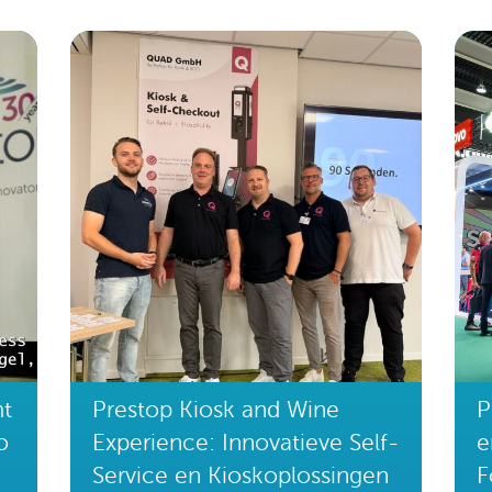
mt
Prestop Kiosk and Wine
P
o
Experience: Innovatieve Self-
e
Service en Kioskoplossingen
F