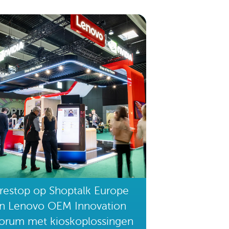
restop op Shoptalk Europe
n Lenovo OEM Innovation
orum met kioskoplossingen