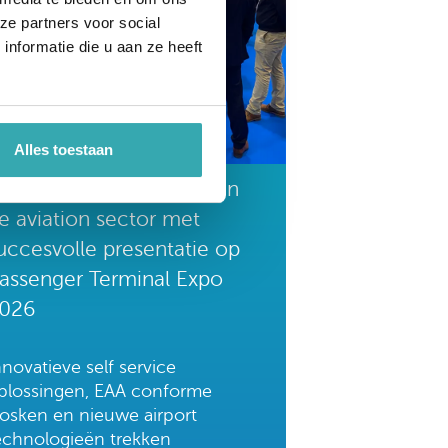
ze partners voor social
nformatie die u aan ze heeft
Alles toestaan
restop versterkt positie in
e aviation sector met
uccesvolle presentatie op
assenger Terminal Expo
026
nnovatieve self service
plossingen, EAA conforme
iosken en nieuwe airport
echnologieën trekken