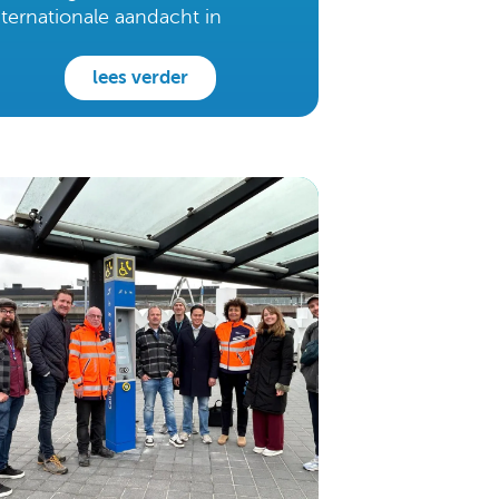
nternationale aandacht in
onden
lees verder