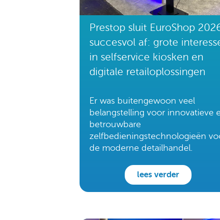
Prestop sluit EuroShop 202
succesvol af: grote interess
in selfservice kiosken en
digitale retailoplossingen
Er was buitengewoon veel
belangstelling voor innovatieve 
betrouwbare
zelfbedieningstechnologieën vo
de moderne detailhandel.
lees verder