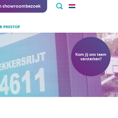
n showroombezoek
R PRESTOP
k ook:
eKiosk software.
Kom jij ons team
nitapps software.
versterken?