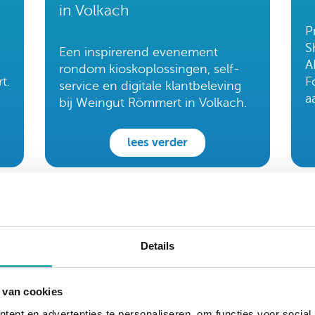
in Volkach
P
S
Een inspirerend evenement
A
rondom kioskoplossingen, self-
t.
F
service en digitale klantbeleving
a
bij Weingut Römmert in Volkach.
lees verder
Details
 van cookies
ent en advertenties te personaliseren, om functies voor social