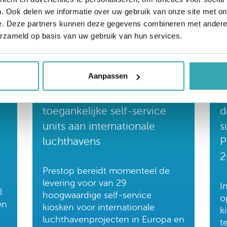
. Ook delen we informatie over uw gebruik van onze site met on
e. Deze partners kunnen deze gegevens combineren met andere i
erzameld op basis van uw gebruik van hun services.
Aanpassen
:
Ready to fly: Prestop levert
P
toegankelijke self-service
d
units aan internationale
s
luchthavens
P
2
Prestop bereidt momenteel de
levering voor van 29
I
l
hoogwaardige self-service
o
en
kiosken voor internationale
k
.
luchthavenprojecten in Europa en
t