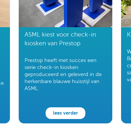
ASML kiest voor check-in
K
kiosken van Prestop
W
B
Prestop heeft met succes een
c
serie check-in kiosken
s
geproduceerd en geleverd in de
v
herkenbare blauwe huisstijl van
ce
ASML.
lees verder