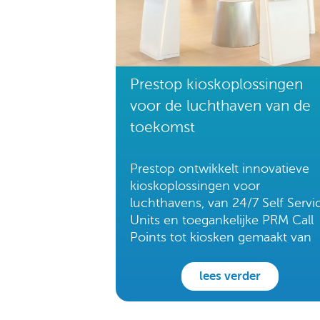
Prestop kioskoplossingen
voor de luchthaven van de
toekomst
Prestop ontwikkelt innovatieve
kioskoplossingen voor
luchthavens, van 24/7 Self Servi
Units en toegankelijke PRM Call
Points tot kiosken gemaakt van
HI-MACS® voor een moderne
passagierservaring.
lees verder