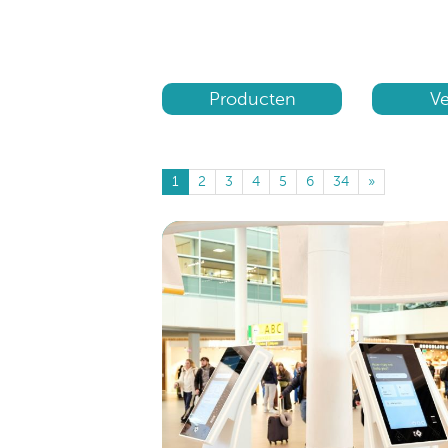
Producten
V
1
2
3
4
5
6
34
»