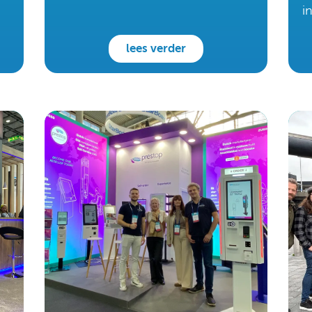
Noord‑Amerika.
i
L
lees verder