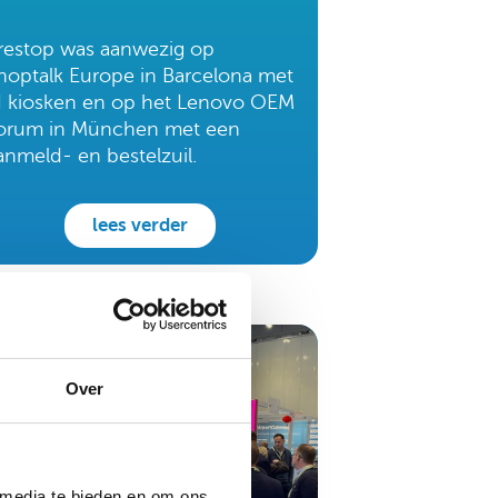
restop was aanwezig op
hoptalk Europe in Barcelona met
I kiosken en op het Lenovo OEM
orum in München met een
anmeld- en bestelzuil.
lees verder
Over
 media te bieden en om ons