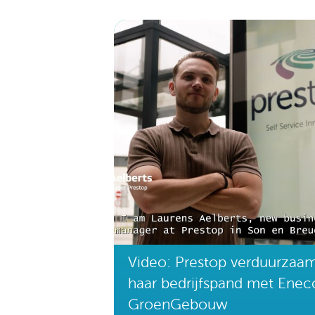
Video: Prestop verduurzaa
haar bedrijfspand met Enec
GroenGebouw