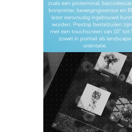
zoals een pinterminal, barcodescan
bonprinter, bewegingssensor en R
lezer eenvoudig ingebouwd kun
worden. Prestop bestelzuilen zijn
met een touchscreen van 10" tot 
zowel in portrait als landscape
oriëntatie.