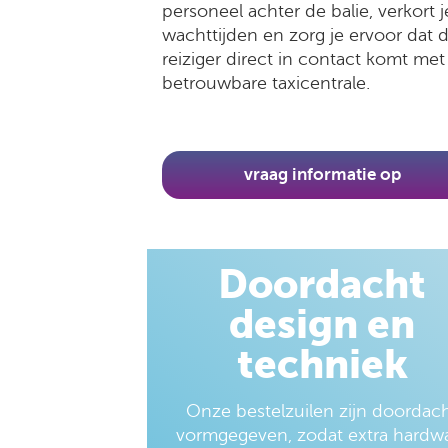
personeel achter de balie, verkort j
wachttijden en zorg je ervoor dat 
reiziger direct in contact komt me
betrouwbare taxicentrale.
vraag informatie op
Doordacht
design en
techniek
Onze bestelzuilen zijn doordac
vormgegeven, zodat extra hardw