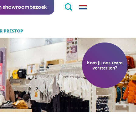
n showroombezoek
R PRESTOP
k ook:
eKiosk software.
Kom jij ons team
nitapps software.
versterken?