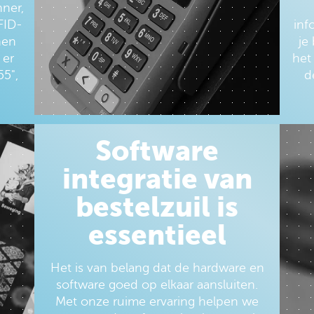
ner,
FID-
inf
nen
je
 er
het
55",
d
Software
integratie van
bestelzuil is
essentieel
Het is van belang dat de hardware en
software goed op elkaar aansluiten.
Met onze ruime ervaring helpen we