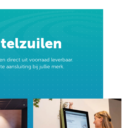
telzuilen
 direct uit voorraad leverbaar.
 aansluiting bij jullie merk.