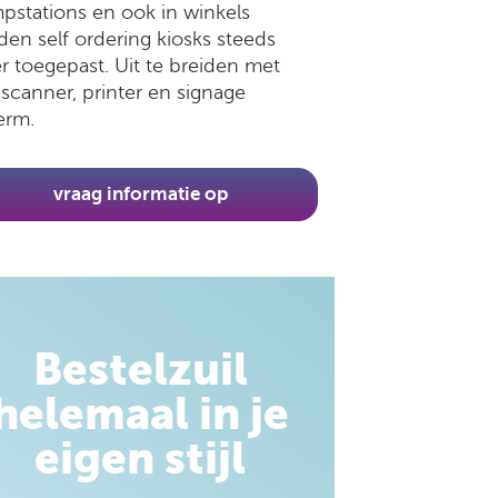
pstations en ook in winkels
en self ordering kiosks steeds
 toegepast. Uit te breiden met
 scanner, printer en signage
erm.
vraag informatie op
Bestelzuil
helemaal in je
eigen stijl