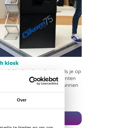
h kiosk
cash kiosk is de oplossing als je op
 bent naar een zuil waar klanten
akkelijk met contant geld kunnen
len.
Over
vraag informatie op
 media te bieden en om ons