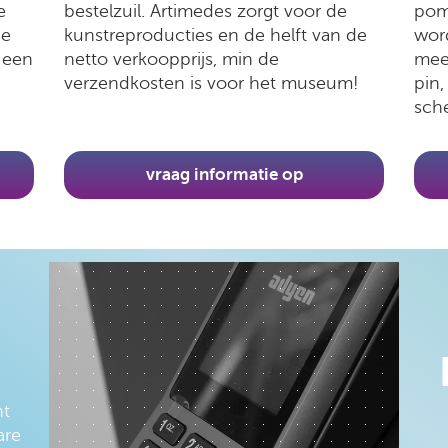
e
bestelzuil. Artimedes zorgt voor de
pom
de
kunstreproducties en de helft van de
word
t een
netto verkoopprijs, min de
meer
verzendkosten is voor het museum!
pin,
sch
vraag informatie op
ht
are