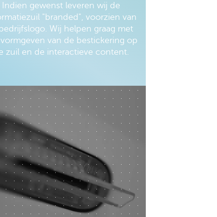
Indien gewenst leveren wij de
ormatiezuil "branded", voorzien van
 bedrijfslogo. Wij helpen graag met
 vormgeven van de bestickering op
e zuil en de interactieve content.