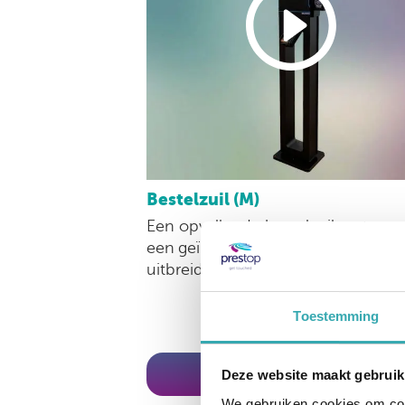
Bestelzuil (M)
Een opvallende bestelzuil met
een
geïntegreerde Android player 
uitbreidbaar met diverse opties.
Toestemming
vraag informatie op
Deze website maakt gebruik
We gebruiken cookies om cont