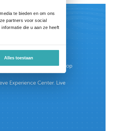
 media te bieden en om ons
ze partners voor social
nformatie die u aan ze heeft
enter.
Alles toestaan
te welkom in onze showroom, op
eve Experience Center. Live