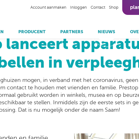
pla
Account aanmaken
Inloggen
Contact
Shop
uws
/
Prestop lanceert apparatuur voor videobellen in 
EN
PRODUCENT
PARTNERS
NIEUWS
OVE
 lanceert apparat
bekij
Sit
bellen in verpleeg
Samsung
Cleanroom
Inbouw
Omnivision Place & Learn
Vacatures
Omnivision Donatie
Informatiezuilen
Om
Locker en Vending Kiosk
Ticketzuilen
ghuizen mogen, in verband met het coronavirus, gee
Touchscreen tafels
om contact te houden met vrienden en familie. Prestop
Werkstations
ormaal gebruikt worden in winkels, musea en op beurz
Zelfscankassa
beschikbaar te stellen. Inmiddels zijn de eerste sets in
ssing. Dat is nu mogelijk onder de naam Saam!
ienden en familie