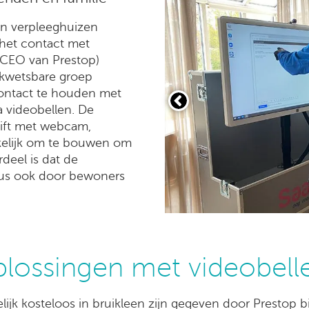
in verpleeghuizen
het contact met
 (CEO van Prestop)
kwetsbare groep
contact te houden met
a videobellen. De
lift met webcam,
kelijk om te bouwen om
deel is dat de
us ook door bewoners
plossingen met videobell
delijk kosteloos in bruikleen zijn gegeven door Prestop b