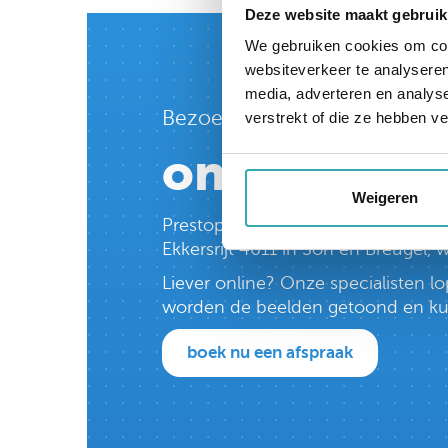
Deze website maakt gebruik
We gebruiken cookies om cont
websiteverkeer te analyseren
media, adverteren en analys
Bezoek nu
verstrekt of die ze hebben v
ons Interac
Weigeren
Prestop heeft het grootste Intera
Ekkersrijt 4611 in Son en Breugel,
Liever online? Onze specialisten 
worden de beelden getoond en kun j
boek nu een afspraak