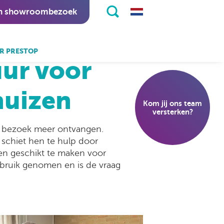
n showroombezoek
verpleeghuizen
R PRESTOP
uur voor
k ook:
eKiosk software.
huizen
Kom jij ons team
nitapps software.
versterken?
n bezoek meer ontvangen.
 schiet hen te hulp door
en geschikt te maken voor
 gebruik genomen en is de vraag