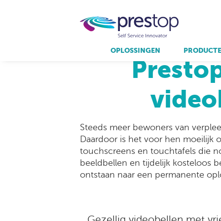
Home
/
Nie
OPLOSSINGEN
PRODUCT
Prestop
producten.
partners.
over prestop.
video
Resellers
Qmatic
Interactive Experience Center
Aanmeldzuilen
Virtuagym
Bestelzuilen
Self service kiosk voor food/QSR
Steeds meer bewoners van verplee
Buitenzuilen
Daardoor is het voor hen moeilijk 
Digitale etalage
touchscreens en touchtafels die n
Holografische zuilen
beeldbellen en tijdelijk kosteloos 
ontstaan naar een permanente oplo
Gezellig videobellen met vr