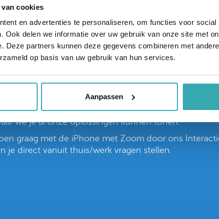
 van cookies
ent en advertenties te personaliseren, om functies voor social
. Ook delen we informatie over uw gebruik van onze site met on
e. Deze partners kunnen deze gegevens combineren met andere i
erzameld op basis van uw gebruik van hun services.
tieve Experience C
Aanpassen
ctieve Experience Center van Europa. Je bent van har
 waar we je al onze oplossingen kunnen tonen.
lopen graag met de iPhone met Zoom door ons Interacti
e direct vanuit thuis/werk vragen stellen.