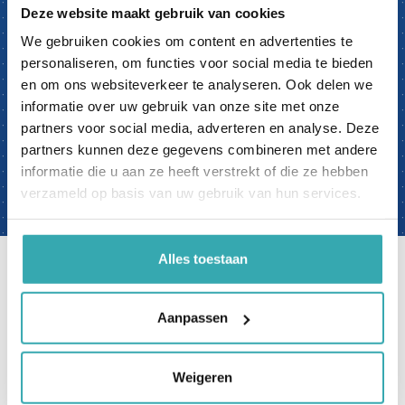
kunnen tonen.
Deze website maakt gebruik van cookies
Liever online? Onze specialisten lopen graag met
We gebruiken cookies om content en advertenties te
de iPhone met Zoom door ons Interactieve
personaliseren, om functies voor social media te bieden
Experience Center. Live worden de beelden
en om ons websiteverkeer te analyseren. Ook delen we
getoond en kun je direct vanuit thuis/werk
informatie over uw gebruik van onze site met onze
vragen stellen.
partners voor social media, adverteren en analyse. Deze
partners kunnen deze gegevens combineren met andere
boek nu een afspraak
informatie die u aan ze heeft verstrekt of die ze hebben
verzameld op basis van uw gebruik van hun services.
Alles toestaan
Klantbeoordelingen op Google
Aanpassen
Weigeren