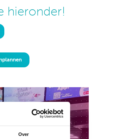
ie hieronder!
inplannen
Over