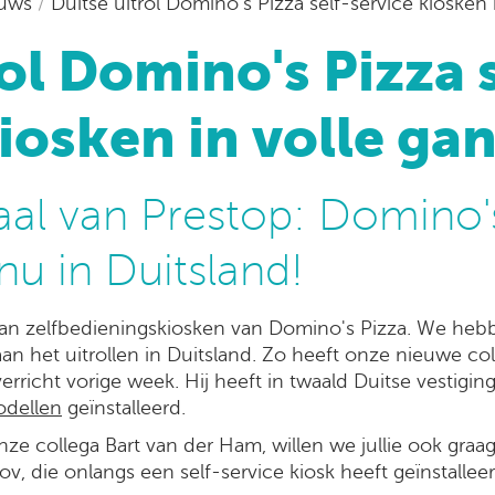
euws
/
Duitse uitrol Domino's Pizza self-service kiosken 
ol Domino's Pizza 
iosken in volle ga
al van Prestop: Domino's
nu in Duitsland!
er van zelfbedieningskiosken van Domino's Pizza. We he
aan het uitrollen in Duitsland. Zo heeft onze nieuwe co
erricht vorige week. Hij heeft in twaald Duitse vestigi
odellen
geïnstalleerd.
nze collega Bart van der Ham, willen we jullie ook graa
ov, die onlangs een self-service kiosk heeft geïnstalle