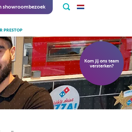
n showroombezoek
R PRESTOP
k ook:
eKiosk software.
Kom jij ons team
nitapps software.
versterken?