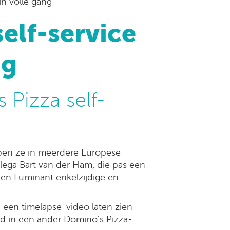
in volle gang
self-service
ng
 Pizza self-
bben ze in meerdere Europese
llega Bart van der Ham, die pas een
ngen
Luminant enkelzijdige en
g een timelapse-video laten zien
erd in een ander Domino's Pizza-