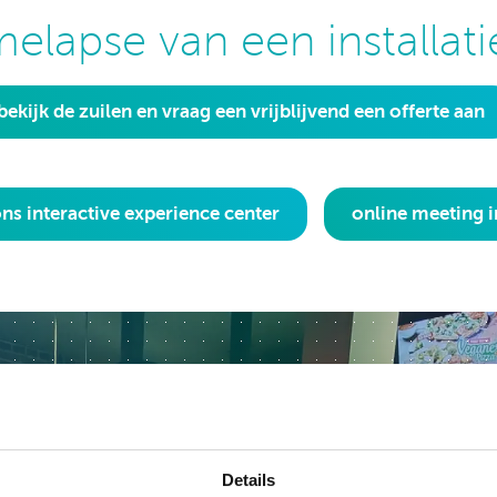
melapse van een installat
bekijk de zuilen en vraag een vrijblijvend een offerte aan
ns interactive experience center
online meeting 
Details