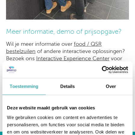
Meer informatie, demo of prijsopgave?
Wil je meer informatie over
food / QSR
bestelzuilen
of andere interactieve oplossingen?
Bezoek ons
Interactive Experience Center
voor
een rondleiding van alle interactieve oplossingen
die we hebben.
Of neem contact op met Prestop via
0499-367
Toestemming
Details
Over
606
|
verkoop@prestop.nl
|
Vul het
contactformulier in
Deze website maakt gebruik van cookies
terug naar overzicht
We gebruiken cookies om content en advertenties te
personaliseren, om functies voor social media te bieden
en om ons websiteverkeer te analyseren. Ook delen we