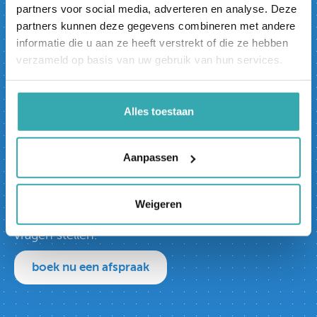
partners voor social media, adverteren en analyse. Deze
ons Interactieve Experience
partners kunnen deze gegevens combineren met andere
Center.
informatie die u aan ze heeft verstrekt of die ze hebben
verzameld op basis van uw gebruik van hun services.
Prestop heeft het grootste Interactieve
Experience Center van Europa. Je bent van harte
welkom in onze showroom, op Ekkersrijt 4611 in
Alles toestaan
Son en Breugel, waar we je al onze oplossingen
kunnen tonen.
Aanpassen
Liever online? Onze specialisten lopen graag met
de iPhone met Zoom door ons Interactieve
Experience Center. Live worden de beelden
Weigeren
getoond en kun je direct vanuit thuis/werk
vragen stellen.
boek nu een afspraak