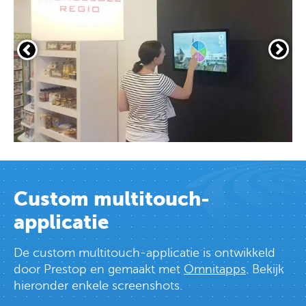
Custom multitouch-
applicatie
De custom multitouch-applicatie is ontwikkeld
door Prestop en gemaakt met
Omnitapps
. Bekijk
hieronder enkele screenshots.