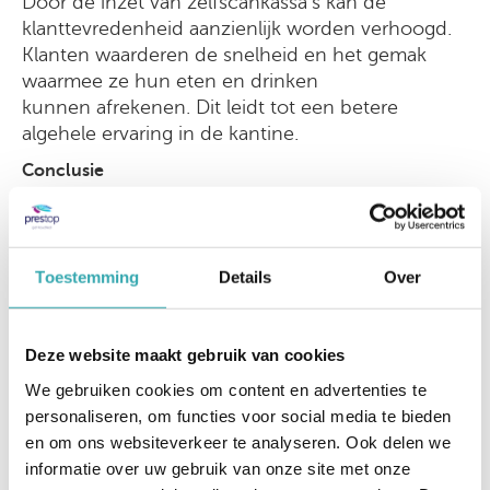
Door de inzet van zelfscankassa's kan de
klanttevredenheid aanzienlijk worden verhoogd.
Klanten waarderen de snelheid en het gemak
waarmee ze hun eten en drinken
kunnen afrekenen. Dit leidt tot een betere
algehele ervaring in de kantine.
Conclusie
Bestelzuilen in de kantine zijn een waardevolle
toevoeging. Ze bieden gemak, efficiëntie en
verbeteren de klanttevredenheid. Dankzij de
Toestemming
Details
Over
samenwerking tussen Bovertis en Prestop
kunnen bedrijven profiteren van een
geoptimaliseerde self-service oplossing.
Deze website maakt gebruik van cookies
We gebruiken cookies om content en advertenties te
vraag maatwerk aan
personaliseren, om functies voor social media te bieden
en om ons websiteverkeer te analyseren. Ook delen we
informatie over uw gebruik van onze site met onze