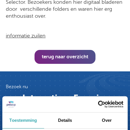
Selector. Bezoekers konden hier digitaal bladeren
door verschillende folders en waren hier erg
enthousiast over.
informatie zuilen
terug naar overzicht
Bezoek nu
ons Interactieve Experience
Center.
Prestop heeft het grootste Interactieve
Toestemming
Details
Over
Experience Center van Europa. Je bent van harte