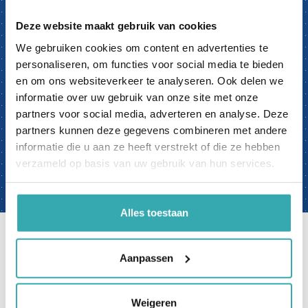
welkom in onze showroom, op Ekkersrijt 4611 in
Son en Breugel, waar we je al onze oplossingen
Deze website maakt gebruik van cookies
kunnen tonen.
We gebruiken cookies om content en advertenties te
Liever online? Onze specialisten lopen graag met
personaliseren, om functies voor social media te bieden
de iPhone met Zoom door ons Interactieve
en om ons websiteverkeer te analyseren. Ook delen we
Experience Center. Live worden de beelden
informatie over uw gebruik van onze site met onze
getoond en kun je direct vanuit thuis/werk
partners voor social media, adverteren en analyse. Deze
vragen stellen.
partners kunnen deze gegevens combineren met andere
informatie die u aan ze heeft verstrekt of die ze hebben
boek nu een afspraak
verzameld op basis van uw gebruik van hun services.
Alles toestaan
Aanpassen
Klantbeoordelingen op Google
Weigeren