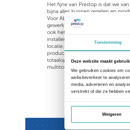
Het fijne van Prestop is dat we va
bijna alles kunnen regelen en prod
Voor Abdij Averbode hebben we va
gewerkt aan een mooie interactieve
ook het produceren van de outdoo
installeren van alle outdoor totem
Toestemming
locatie. Met Omnitapps multitouc
producten compleet maken, waard
totaaloplossing is (concept + produc
Deze website maakt gebruik
multitouch software).
We gebruiken cookies om cont
websiteverkeer te analyseren
media, adverteren en analys
verstrekt of die ze hebben v
Weigeren