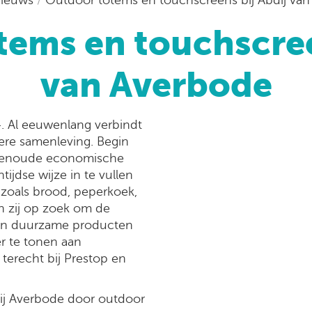
ems en touchscree
van Averbode
4. Al eeuwenlang verbindt
dere samenleving. Begin
uwenoude economische
tijdse wijze in te vullen
zoals brood, peperkoek,
n zij op zoek om de
 en duurzame producten
r te tonen aan
terecht bij Prestop en
dij Averbode door outdoor