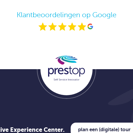
Klantbeoordelingen op Google
tive Experience Center.
plan een (digitale) tour