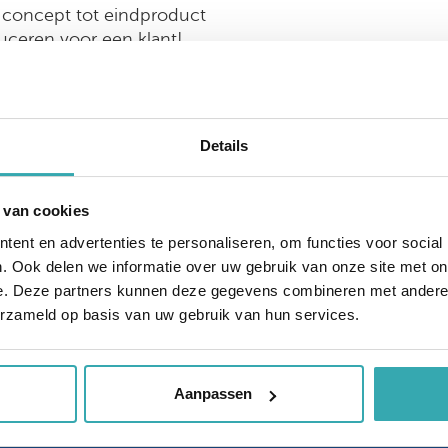
n concept tot eindproduct
uceren voor een klant!
nuit de conceptfase
 oplossing, hierbij hoort
r totems en het
s en touchscreens op
Details
h software kunnen we
oor het een
tie + installatie +
 van cookies
ent en advertenties te personaliseren, om functies voor social
. Ook delen we informatie over uw gebruik van onze site met on
e. Deze partners kunnen deze gegevens combineren met andere i
erzameld op basis van uw gebruik van hun services.
terug naar overzicht
Aanpassen