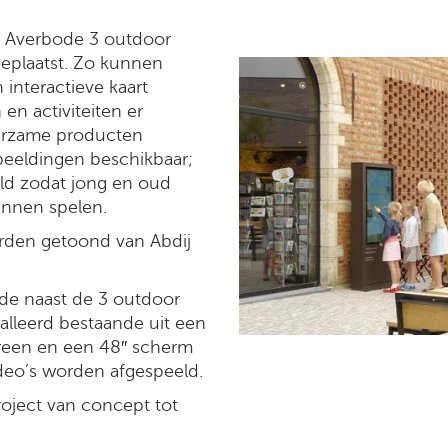
ij Averbode 3 outdoor
eplaatst. Zo kunnen
interactieve kaart
en activiteiten er
urzame producten
beeldingen beschikbaar;
ld zodat jong en oud
unnen spelen.
rden getoond van Abdij
de naast de 3 outdoor
lleerd bestaande uit een
reen en een 48″ scherm
deo’s worden afgespeeld.
roject van concept tot