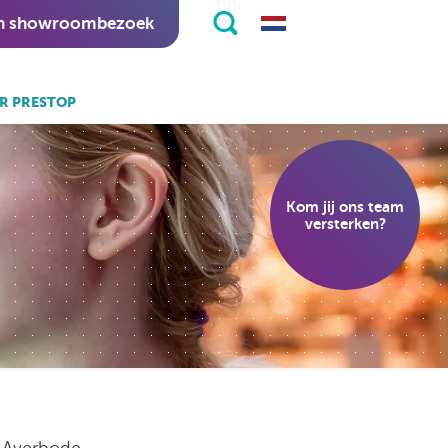
n showroombezoek
R PRESTOP
k ook:
eKiosk software.
Kom jij ons team
nitapps software.
versterken?
n Averbode