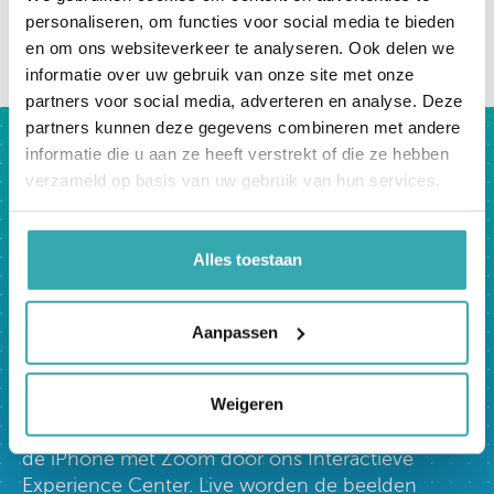
personaliseren, om functies voor social media te bieden
en om ons websiteverkeer te analyseren. Ook delen we
terug naar overzicht
informatie over uw gebruik van onze site met onze
partners voor social media, adverteren en analyse. Deze
partners kunnen deze gegevens combineren met andere
informatie die u aan ze heeft verstrekt of die ze hebben
Bezoek nu
verzameld op basis van uw gebruik van hun services.
ons Interactieve Experience
Center.
Alles toestaan
Prestop heeft het grootste Interactieve
Experience Center van Europa. Je bent van harte
Aanpassen
welkom in onze showroom, op Ekkersrijt 4611 in
Son en Breugel, waar we je al onze oplossingen
kunnen tonen.
Weigeren
Liever online? Onze specialisten lopen graag met
de iPhone met Zoom door ons Interactieve
Experience Center. Live worden de beelden