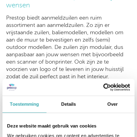
wensen
Prestop biedt aanmeldzuilen een ruim
assortiment aan aanmeldzuilen. Zo zijn er
vrijstaande zuilen, baliemodellen, modellen om
aan de muur te bevestigen en zelfs (semi)
outdoor modellen. De zuilen zijn modulair, dus
aanpasbaar aan jouw wensen met bijvoorbeeld
een scanner of bonprinter. Ook zijn ze te
voorzien van logo of te leveren in jouw huisstijl
zodat de zuil perfect past in het interieur.
Meer informatie, demo of prijsopgave?
Wil je meer informatie over onze andere
Toestemming
Details
Over
interactieve oplossingen?
Neem dan contact op met Prestop!
0499-367
606
|
verkoop@prestop.nl
|
Vul het
Deze website maakt gebruik van cookies
contactformulier in
.
We gebruiken cookies om content en advertenties te