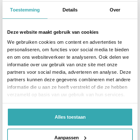
Toestemming
Details
Over
Deze website maakt gebruik van cookies
We gebruiken cookies om content en advertenties te
Samen bouwen aan de toekomst van
personaliseren, om functies voor social media te bieden
self-service
en om ons websiteverkeer te analyseren. Ook delen we
informatie over uw gebruik van onze site met onze
Een speciaal woord van dank gaat uit naar Sven
partners voor social media, adverteren en analyse. Deze
Budde, Christian Gerling en Matthias Reese van
partners kunnen deze gegevens combineren met andere
QUAD GmbH voor de uitstekende organisatie en
informatie die u aan ze heeft verstrekt of die ze hebben
gastvrijheid. De waardevolle gesprekken, nieuwe
verzameld op basis van uw gebruik van hun services.
inzichten en inspirerende ontmoetingen hebben
opnieuw laten zien hoe belangrijk samenwerking
is binnen de wereld van self-service en digitale
Alles toestaan
innovatie. We kijken met enthousiasme terug op
deze geslaagde editie en zien ernaar uit om de
opgedane kennis, ideeën en connecties verder
Aanpassen