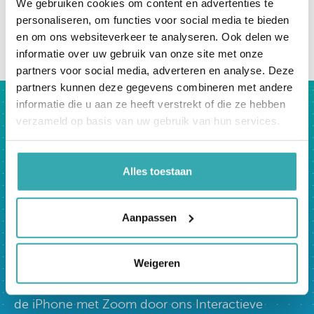
We gebruiken cookies om content en advertenties te
personaliseren, om functies voor social media te bieden
en om ons websiteverkeer te analyseren. Ook delen we
terug naar overzicht
informatie over uw gebruik van onze site met onze
partners voor social media, adverteren en analyse. Deze
partners kunnen deze gegevens combineren met andere
informatie die u aan ze heeft verstrekt of die ze hebben
Bezoek nu
verzameld op basis van uw gebruik van hun services.
ons Interactieve Experience
Center.
Alles toestaan
Prestop heeft het grootste Interactieve
Experience Center van Europa. Je bent van harte
Aanpassen
welkom in onze showroom, op Ekkersrijt 4611 in
Son en Breugel, waar we je al onze oplossingen
kunnen tonen.
Weigeren
Liever online? Onze specialisten lopen graag met
de iPhone met Zoom door ons Interactieve