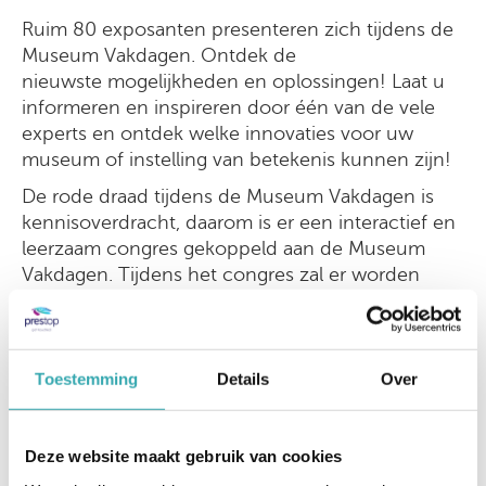
Ruim 80 exposanten presenteren zich tijdens de
Museum Vakdagen. Ontdek de
nieuwste mogelijkheden en oplossingen! Laat u
informeren en inspireren door één van de vele
experts en ontdek welke innovaties voor uw
museum of instelling van betekenis kunnen zijn!
De rode draad tijdens de Museum Vakdagen is
kennisoverdracht, daarom is er een interactief en
leerzaam congres gekoppeld aan de Museum
Vakdagen. Tijdens het congres zal er worden
ingespeeld op de actualiteit in de museumwereld.
Laat u tijdens een bezoek aan de Museum
Vakdagen in Rijswijk inspireren, informeren en
Toestemming
Details
Over
ontdek de nieuwste mogelijkheden voor uw
Museum.
Schrijf je vandaag nog in en ontvang gratis
Deze website maakt gebruik van cookies
toegangskaarten.