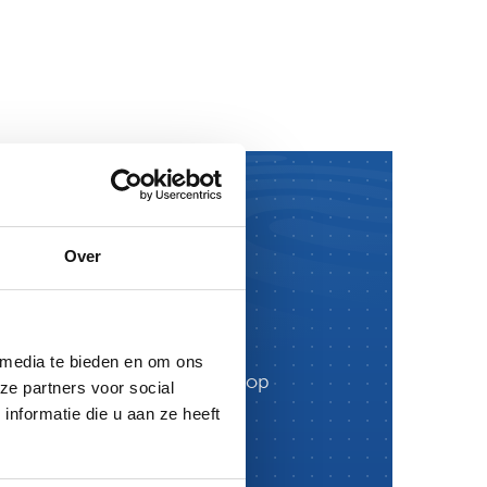
Over
enter.
 media te bieden en om ons
te welkom in onze showroom, op
ze partners voor social
nformatie die u aan ze heeft
eve Experience Center. Live