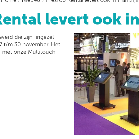
ental levert ook in
everd die zijn ingezet
7 t/m 30 november. Het
es met onze Multitouch