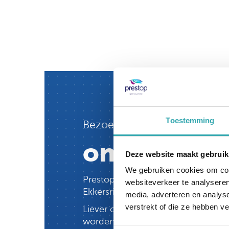
Toestemming
Bezoek nu
ons Interac
Deze website maakt gebruik
We gebruiken cookies om cont
Prestop heeft het grootste Intera
websiteverkeer te analyseren
Ekkersrijt 4611 in Son en Breugel,
media, adverteren en analys
verstrekt of die ze hebben v
Liever online? Onze specialisten 
worden de beelden getoond en kun j