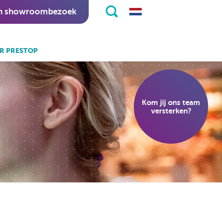
n showroombezoek
R PRESTOP
k ook:
eKiosk software.
Kom jij ons team
nitapps software.
versterken?