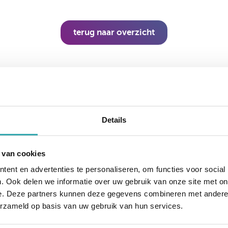
terug naar overzicht
Details
tieve Experience C
 van cookies
ent en advertenties te personaliseren, om functies voor social
ctieve Experience Center van Europa. Je bent van har
. Ook delen we informatie over uw gebruik van onze site met on
 waar we je al onze oplossingen kunnen tonen.
e. Deze partners kunnen deze gegevens combineren met andere i
erzameld op basis van uw gebruik van hun services.
lopen graag met de iPhone met Zoom door ons Interacti
e direct vanuit thuis/werk vragen stellen.