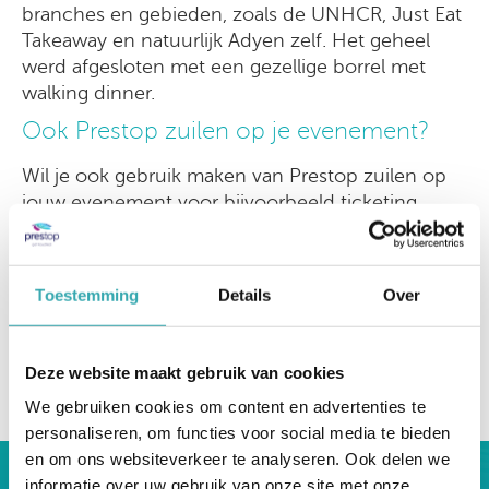
branches en gebieden, zoals de UNHCR, Just Eat
Takeaway en natuurlijk Adyen zelf. Het geheel
werd afgesloten met een gezellige borrel met
walking dinner.
Ook Prestop zuilen op je evenement?
Wil je ook gebruik maken van Prestop zuilen op
jouw evenement voor bijvoorbeeld ticketing,
bezoekersregistratie of bestellen? Neem dan
contact met ons op via
0499-367 606
|
verkoop@prestop.nl
|
Vul het contactformulier
Toestemming
Details
Over
in
voor de mogelijkheden.
Deze website maakt gebruik van cookies
terug naar overzicht
We gebruiken cookies om content en advertenties te
personaliseren, om functies voor social media te bieden
en om ons websiteverkeer te analyseren. Ook delen we
informatie over uw gebruik van onze site met onze