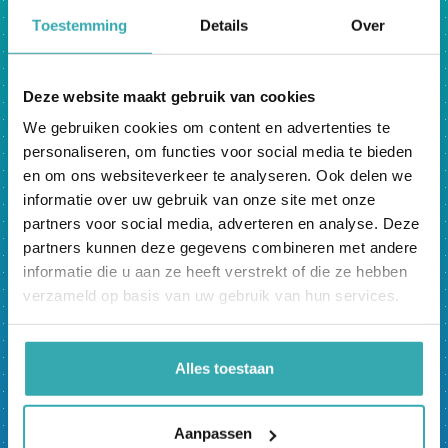
tevreden.
Toestemming
Details
Over
De afgelopen maanden heeft Prestop de
selfservice informatiepunten geplaatst en de
Deze website maakt gebruik van cookies
apparatuur en software met de optie videocall
uitgebreid getest. In de maand mei hebben de
We gebruiken cookies om content en advertenties te
meeste gebruikers de selfservice
personaliseren, om functies voor social media te bieden
informatiepunten gebruikt om hun
en om ons websiteverkeer te analyseren. Ook delen we
vluchtgegevens op te zoeken of plattegronden
informatie over uw gebruik van onze site met onze
bekeken. Onderzoek onder de gebruikers heeft
partners voor social media, adverteren en analyse. Deze
uitgewezen dat ruim 95% tevreden is over de
partners kunnen deze gegevens combineren met andere
selfservicepunten.
informatie die u aan ze heeft verstrekt of die ze hebben
verzameld op basis van uw gebruik van hun services.
Uit klantonderzoek is gebleken dat reizigers bij
voorkeur meer digitaal, onafhankelijk van hun
Alles toestaan
locatie, met Schiphol willen communiceren
middels diverse online kanalen. Uiteraard stellen
reizigers ook de mogelijkheid van persoonlijk
Aanpassen
contact op prijs.