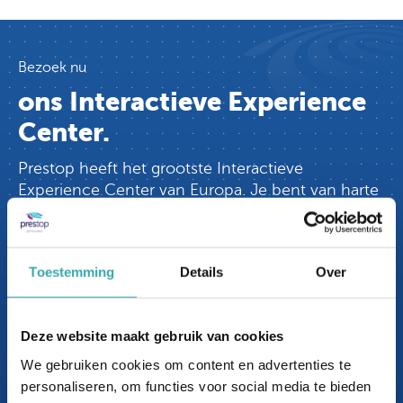
Bezoek nu
ons Interactieve Experience
Center.
Prestop heeft het grootste Interactieve
Experience Center van Europa. Je bent van harte
welkom in onze showroom, op Ekkersrijt 4611 in
Son en Breugel, waar we je al onze oplossingen
kunnen tonen.
Toestemming
Details
Over
Liever online? Onze specialisten lopen graag met
de iPhone met Zoom door ons Interactieve
Experience Center. Live worden de beelden
Deze website maakt gebruik van cookies
getoond en kun je direct vanuit thuis/werk
We gebruiken cookies om content en advertenties te
vragen stellen.
personaliseren, om functies voor social media te bieden