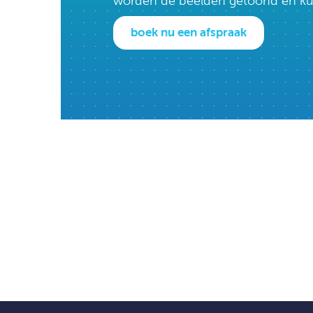
worden de beelden getoond en kun j
boek nu een afspraak