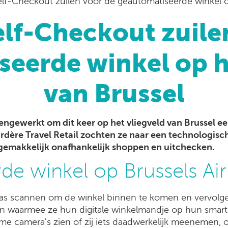
elf-Checkout zuilen voor de geautomatiseerde winkel o
elf-Checkout zuile
eerde winkel op h
van Brussel
ngewerkt om dit keer op het vliegveld van Brussel e
ardère Travel Retail zochten ze naar een technologisc
gemakkelijk onafhankelijk shoppen en uitchecken.
e winkel op Brussels Air
as scannen om de winkel binnen te komen en vervolg
waarmee ze hun digitale winkelmandje op hun smartp
e camera's zien of zij iets daadwerkelijk meenemen, o