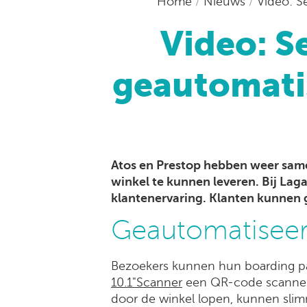
Home
/
Nieuws
/
Video: S
Video: S
geautomatis
Atos en Prestop hebben weer same
winkel te kunnen leveren. Bij Lag
klantenervaring. Klanten kunnen 
Geautomatiseerd
Bezoekers kunnen hun boarding p
10.1"Scanner
een QR-code scannen 
door de winkel lopen, kunnen slimm