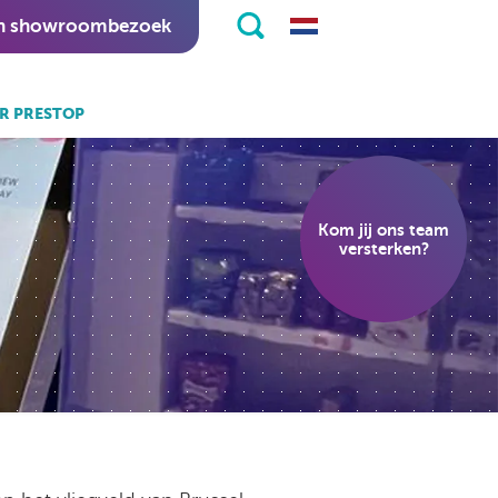
n showroombezoek
R PRESTOP
k ook:
eKiosk software.
Kom jij ons team
nitapps software.
versterken?