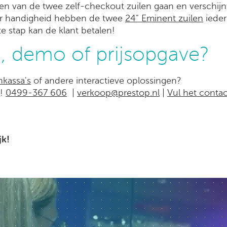
en van de twee zelf-checkout zuilen gaan en verschijn
er handigheid hebben de twee
24" Eminent zuilen
ieder
te stap kan de klant betalen!
, demo of prijsopgave?
nkassa's
of andere interactieve oplossingen?
p!
0499-367 606
|
verkoop@prestop.nl
|
Vul het contac
jk!