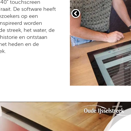
 40" touchscreen
raait. De software heeft
ezoekers op een
eïnspireerd worden
e streek, het water, de
rhistorie en ontstaan
 het heden en de
ek.