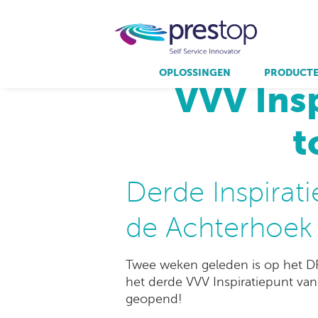
Home
/
N
OPLOSSINGEN
PRODUCT
VVV Insp
producten.
partners.
over prestop.
t
Resellers
Qmatic
Interactive Experience Center
Aanmeldzuilen
Virtuagym
Bestelzuilen
Self service kiosk voor food/QSR
Derde Inspirat
Buitenzuilen
Digitale etalage
de Achterhoek
Holografische zuilen
Twee weken geleden is op het DRU
het derde VVV Inspiratiepunt va
geopend!