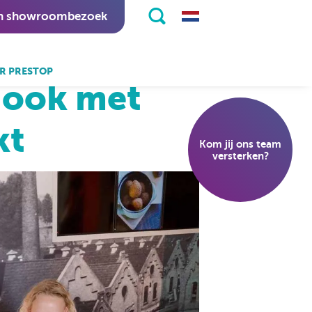
n showroombezoek
s verrijkt
R PRESTOP
u ook met
k ook:
eKiosk software.
kt
Kom jij ons team
nitapps software.
versterken?