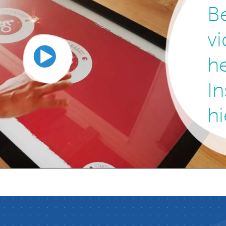
Be
v
h
In
hi