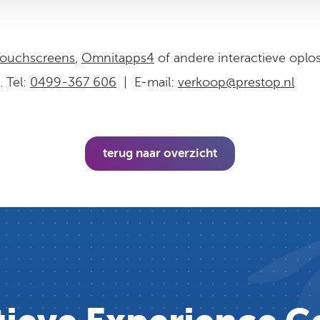
e
ouchscreens
,
Omnitapps4
of andere interactieve oplo
 Tel:
0499-367 606
| E-mail:
verkoop@prestop.nl
terug naar overzicht