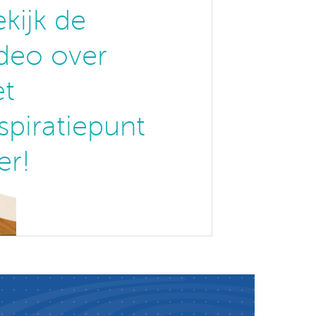
kijk de
ideo over
et
spiratiepunt
er!