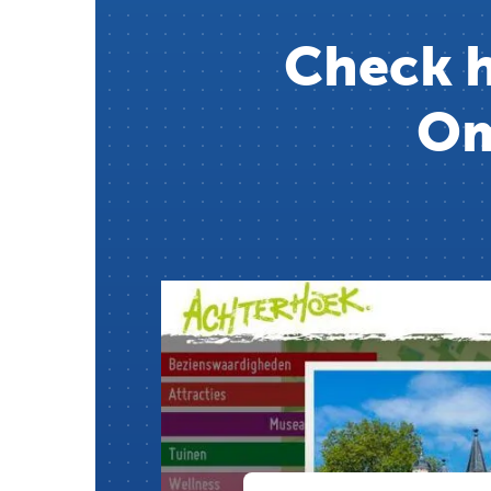
Check h
Om