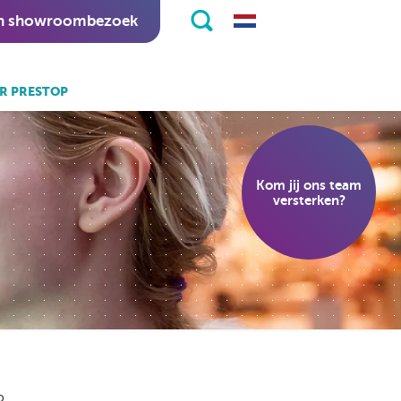
n showroombezoek
R PRESTOP
k ook:
eKiosk software.
Kom jij ons team
nitapps software.
versterken?
P