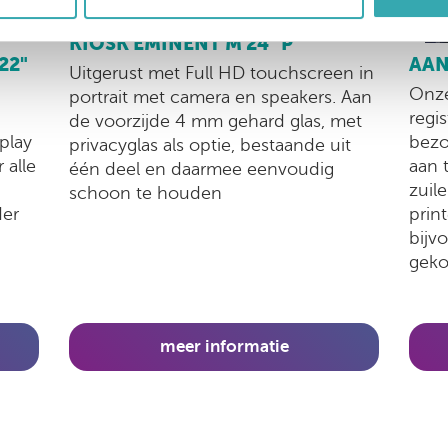
KIOSK EMINENT M 24" P
AAN
22"
Uitgerust met Full HD touchscreen in
Onze
portrait met camera en speakers. Aan
regi
de voorzijde 4 mm gehard glas, met
bezo
play
privacyglas als optie, bestaande uit
aan 
 alle
één deel en daarmee eenvoudig
zuil
schoon te houden
prin
der
bijv
geko
meer informatie