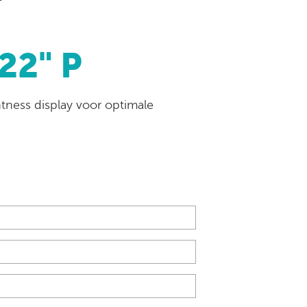
22" P
htness display voor optimale
.