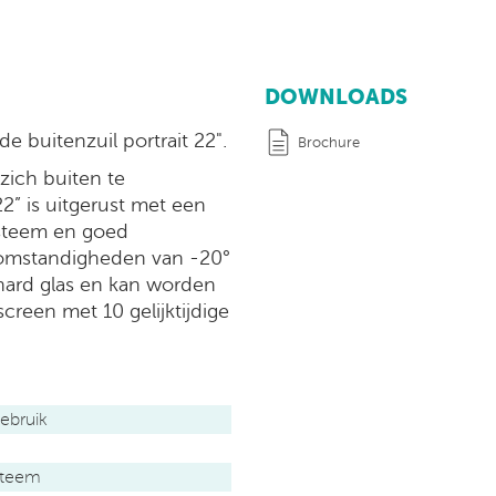
DOWNLOADS
e buitenzuil portrait 22".
Brochure
zich buiten te
22” is uitgerust met een
ysteem en goed
omstandigheden van -20°
ehard glas en kan worden
creen met 10 gelijktijdige
ebruik
ysteem