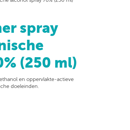
ner spray
ënische
0% (250 ml)
ethanol en oppervlakte-actieve
ische doeleinden.