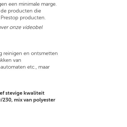
gen een minimale marge.
 de producten die
 Prestop producten.
over onze videobel
ig reinigen en ontsmetten
akken van
nautomaten etc., maar
f stevige kwaliteit
/230, mix van polyester