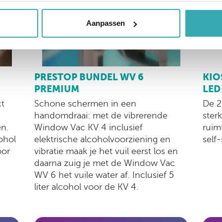
Aanpassen
KIO
PRESTOP BUNDEL WV 6
LED
PREMIUM
De 2
ct
Schone schermen in een
ster
handomdraai: met de vibrerende
ruim
n.
Window Vac KV 4 inclusief
self
ohol
elektrische alcoholvoorziening en
oor
vibratie maak je het vuil eerst los en
daarna zuig je met de Window Vac
WV 6 het vuile water af. Inclusief 5
liter alcohol voor de KV 4.