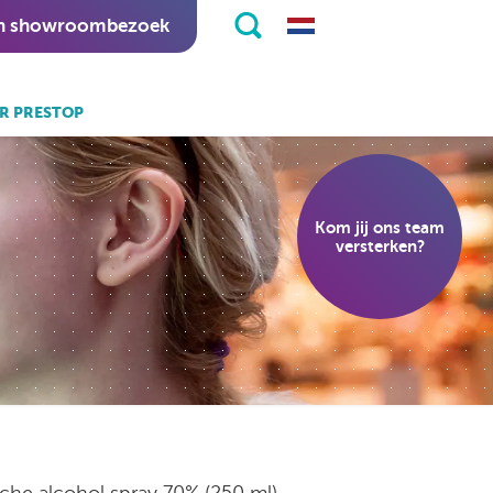
n showroombezoek
R PRESTOP
k ook:
eKiosk software.
Kom jij ons team
nitapps software.
versterken?
ische alcohol spray 70% (250 ml)