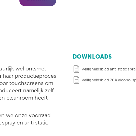
DOWNLOADS
urlijk wel ontsmet
Veiligheidsblad anti static spra
in haar productieproces
Veiligheidsblad 70% alcohol s
 voor touchscreens om
duceert namelijk zelf
een
cleanroom
heeft
en we onze voorraad
spray en anti static