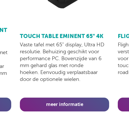
ENT
TOUCH TABLE EMINENT 65" 4K
FLI
Vaste tafel met 65" display, Ultra HD
Flig
resolutie. Behuizing geschikt voor
vers
met
performance PC. Bovenzijde van 6
voor
mm gehard glas met ronde
touc
ar
hoeken. Eenvoudig verplaatsbaar
road
 mm
door de optionele wielen.
meer informatie