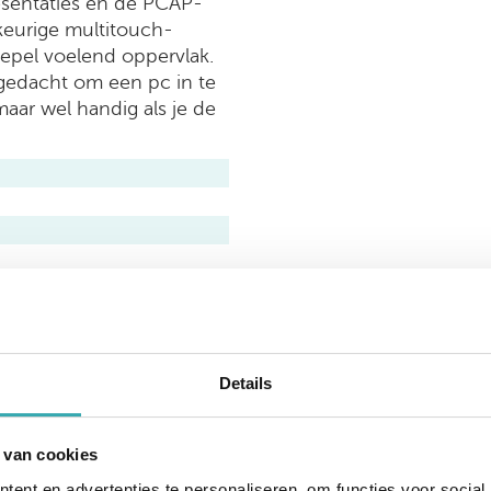
esentaties en de PCAP-
eurige multitouch-
oepel voelend oppervlak.
 gedacht om een pc in te
maar wel handig als je de
Details
rtabele en
ED-monitor
 van cookies
jktijdige touchpunten
ent en advertenties te personaliseren, om functies voor social