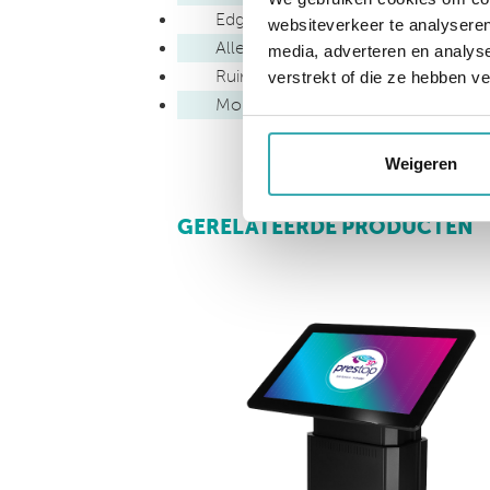
Edge-to-edge bezelfree 6 mm geha
websiteverkeer te analyseren
Alle kabels zijn verborgen
media, adverteren en analys
Ruimte voor een performance-werk
verstrekt of die ze hebben v
Mobiel: optioneel met wielen
Weigeren
GERELATEERDE PRODUCTEN