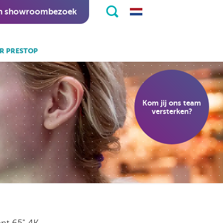
n showroombezoek
R PRESTOP
k ook:
eKiosk software.
Kom jij ons team
nitapps software.
versterken?
nt 65" 4K