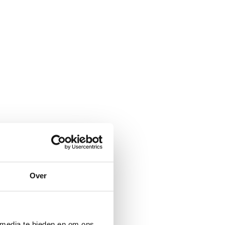
Over
 media te bieden en om ons