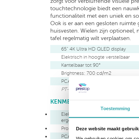
zorgt voor verbluffende visuele pr
touchtechnologie biedt een nauwk
functionaliteit met een uniek en s
Ook is er aan een gesloten ruimte
huisvesten. Wielen zijn optioneel, 
tafel regelmatig wilt verplaatsen.
65” 4K Ultra HD QLED display
Elektrisch in hoogte verstelbaar
Kantelbaar tot 90°
Brightness: 700 cd/m2
PCAP touchtechnologie
PT-TABLE-LIFT-TILT-EM65-4K
KENMERKEN:
Toestemming
Elektrisch verstelbaar in een comfo
ergonomische positie
Professioneel 65" 4K Ultra HD QL
Deze website maakt gebruik
PCAP-touchtechnologie met 10 geli
We gebruiken cookies om cont