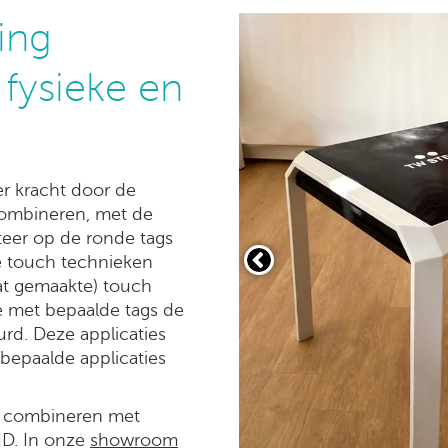
ing
fysieke en
r kracht door de
 combineren, met de
eer op de ronde tags
ke touch technieken
at gemaakte) touch
e met bepaalde tags de
rd. Deze applicaties
epaalde applicaties
te combineren met
ID. In onze
showroom