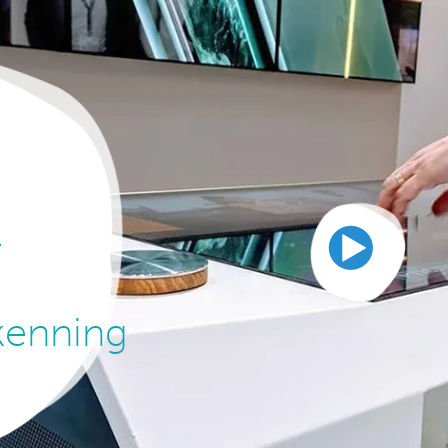
l
kenning