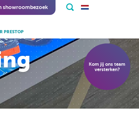
n showroombezoek
R PRESTOP
k ook:
ing
eKiosk software.
Kom jij ons team
nitapps software.
versterken?