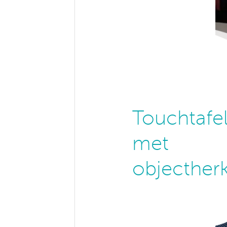
Touchtafe
met
objecther