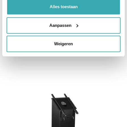
Maximum draaggewicht: 80 kg
Alles toestaan
Display hoek: 45 graden
Ruimte voor mini PC in de behuizing
Inclusief brackets
Aanpassen
PT-STAND-KIOSK-SLIM
Weigeren
meer informatie