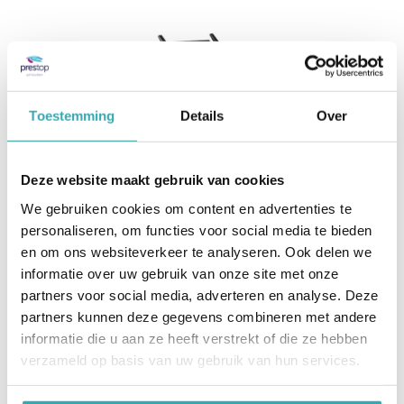
Toestemming
Details
Over
Deze website maakt gebruik van cookies
We gebruiken cookies om content en advertenties te
personaliseren, om functies voor social media te bieden
en om ons websiteverkeer te analyseren. Ook delen we
informatie over uw gebruik van onze site met onze
partners voor social media, adverteren en analyse. Deze
KIOSK STAND SLIM
partners kunnen deze gegevens combineren met andere
Vaste slanke kiosk behuizing voor displays van
informatie die u aan ze heeft verstrekt of die ze hebben
32" t/m 70".
verzameld op basis van uw gebruik van hun services.
Geschikt voor 32" - 70” displays