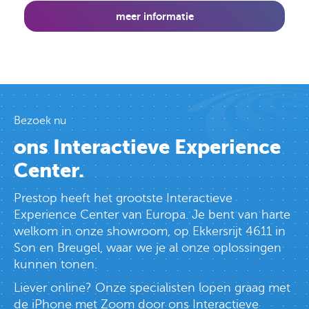
meer informatie
Bezoek nu
ons Interactieve Experience
Center.
Prestop heeft het grootste Interactieve
Experience Center van Europa. Je bent van harte
welkom in onze showroom, op Ekkersrijt 4611 in
Son en Breugel, waar we je al onze oplossingen
kunnen tonen.
Liever online? Onze specialisten lopen graag met
de iPhone met Zoom door ons Interactieve