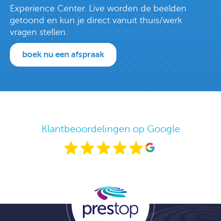
Experience Center. Live worden de beelden
getoond en kun je direct vanuit thuis/werk
vragen stellen.
boek nu een afspraak
Klantbeoordelingen op Google