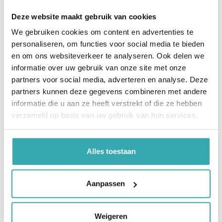
Deze website maakt gebruik van cookies
We gebruiken cookies om content en advertenties te
personaliseren, om functies voor social media te bieden
HOTEL LOBBY / LIFT MIRROR
en om ons websiteverkeer te analyseren. Ook delen we
Een hotel lobby of een lift is ook een locatie
informatie over uw gebruik van onze site met onze
waar de gast het laatste nieuws kan bekijken,
partners voor social media, adverteren en analyse. Deze
info over events kan opzoeken en
partners kunnen deze gegevens combineren met andere
bijvoorbeeld het menu interactief kan
informatie die u aan ze heeft verstrekt of die ze hebben
raadplegen.
verzameld op basis van uw gebruik van hun services.
meer informatie
Alles toestaan
Aanpassen
Weigeren