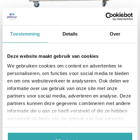
FLIGHTCASE 65" OCCASION
Geschikt voor 65” displays
Toestemming
Details
Over
Black
wielen
Deze website maakt gebruik van cookies
Occasion nummer: 111
We gebruiken cookies om content en advertenties te
meer informatie
personaliseren, om functies voor social media te bieden
en om ons websiteverkeer te analyseren. Ook delen we
informatie over uw gebruik van onze site met onze
partners voor social media, adverteren en analyse. Deze
partners kunnen deze gegevens combineren met andere
informatie die u aan ze heeft verstrekt of die ze hebben
verzameld op basis van uw gebruik van hun services.