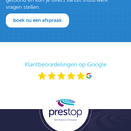
vragen stellen.
boek nu een afspraak
Klantbeoordelingen op Google