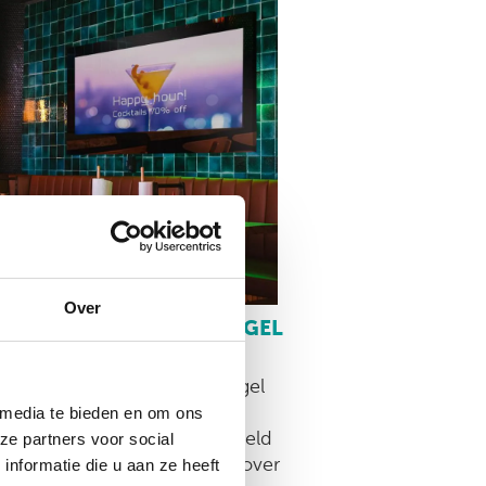
Over
 / CLUB INSPIRATIE SPIEGEL
ast kan de interactieve spiegel
uiken waarvoor spiegels zijn
 media te bieden en om ons
eld maar kan ook bijvoorbeeld
ze partners voor social
laatste eventnieuws en info over
nformatie die u aan ze heeft