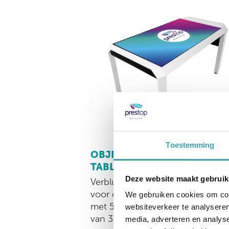
Toestemming
OBJECT RECOGNITION TO
TABLE 55"
Deze website maakt gebruik
Verbluffende multitouch tafel, pe
voor object herkenning. Uitgerus
We gebruiken cookies om cont
met 55" Full HD display. Bovenzi
websiteverkeer te analyseren
van 3.3 mm gehard glas.
media, adverteren en analys