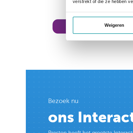
verstrekt of die ze hebben v
Weigeren
meer informatie
Bezoek nu
ons Interac
Prestop heeft het grootste Intera