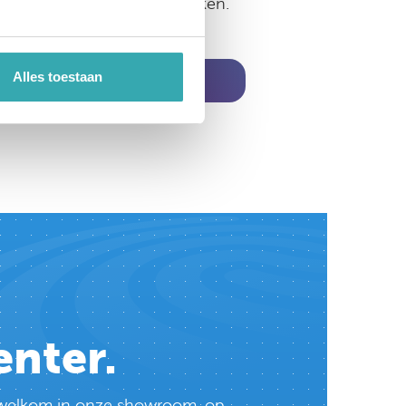
jkende openingstijden bekijken.
Alles toestaan
meer informatie
enter.
te welkom in onze showroom, op