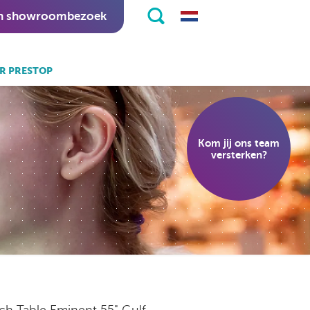
n showroombezoek
R PRESTOP
k ook:
eKiosk software.
Kom jij ons team
nitapps software.
versterken?
ch Table Eminent 55" Gulf