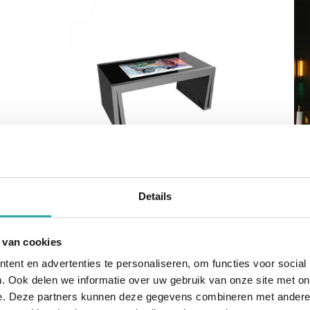
Details
UCH
LOBBY TOUCH TABLE EMINENT
BAR
32"
 van cookies
rfect
De 32" Lobby Tafel is ontworpen voor
De g
t
je wachtkamer, showroom of
gebr
ent en advertenties te personaliseren, om functies voor social
jde
koffiehoek. De tafel is bij uitstek
bedo
. Ook delen we informatie over uw gebruik van onze site met on
geschikt om de klant te betrekken bij
het 
e. Deze partners kunnen deze gegevens combineren met andere i