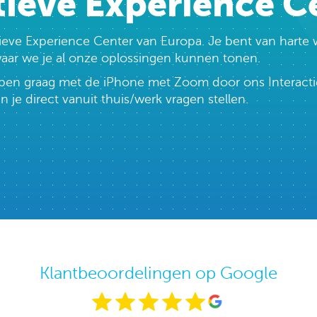
tieve Experience C
ctieve Experience Center van Europa. Je bent van har
 waar we je al onze oplossingen kunnen tonen.
lopen graag met de iPhone met Zoom door ons Interacti
e direct vanuit thuis/werk vragen stellen.
Klantbeoordelingen op Google