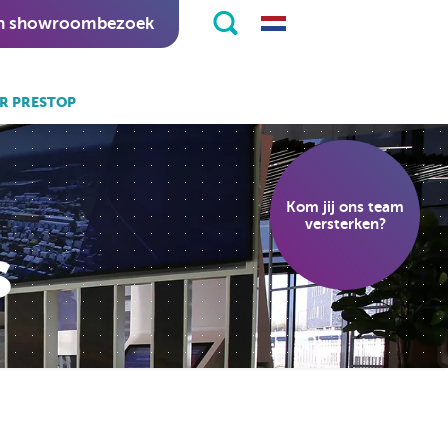
n showroombezoek
R PRESTOP
k ook:
eKiosk software.
Kom jij ons team
nitapps software.
versterken?
s