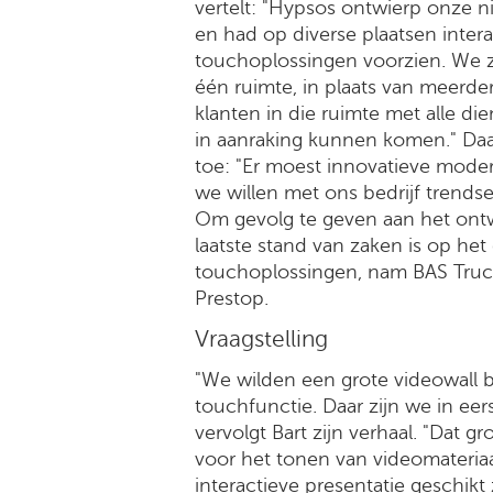
vertelt: "Hypsos ontwierp onze 
en had op diverse plaatsen intera
touchoplossingen voorzien. We z
één ruimte, in plaats van meerde
klanten in die ruimte met alle di
in aanraking kunnen komen." Daa
toe: "Er moest innovatieve moder
we willen met ons bedrijf trendset
Om gevolg te geven aan het ontw
laatste stand van zaken is op het
touchoplossingen, nam BAS Truc
Prestop.
Vraagstelling
"We wilden een grote videowall b
touchfunctie. Daar zijn we in eers
vervolgt Bart zijn verhaal. "Dat 
voor het tonen van videomateriaa
interactieve presentatie geschikt 