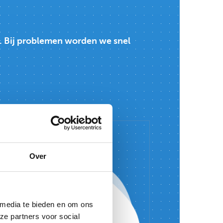
t. Bij problemen worden we snel
Over
AS Trucks
 media te bieden en om ons
ze partners voor social