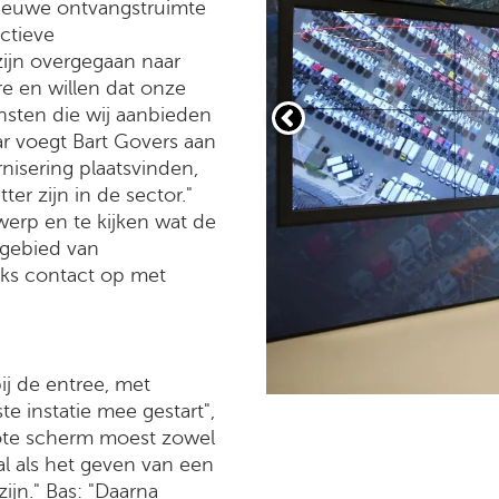
nieuwe ontvangstruimte
ctieve
ijn overgegaan naar
re en willen dat onze
ensten die wij aanbieden
r voegt Bart Govers aan
nisering plaatsvinden,
ter zijn in de sector."
erp en te kijken wat de
 gebied van
ks contact op met
ij de entree, met
te instatie mee gestart",
grote scherm moest zowel
l als het geven van een
zijn." Bas: "Daarna