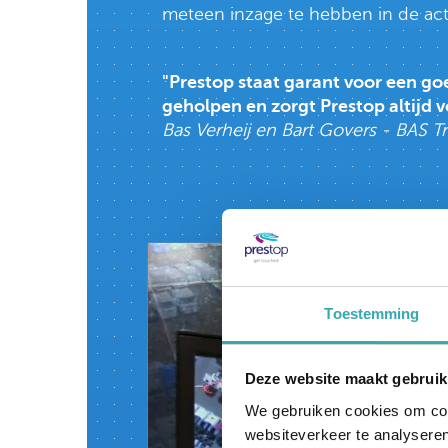
meteen inzage te hebben in de actu
"Prestop staat garant voor een go
geholpen en zorgt Prestop altijd v
Bas Verheij en Bart Govers - BAS T
Toestemming
Deze website maakt gebruik
We gebruiken cookies om cont
websiteverkeer te analyseren