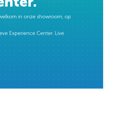
enter.
te welkom in onze showroom, op
eve Experience Center. Live