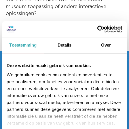
museum toepassing of andere interactieve
oplossingen?
Neem dan contact op met Prestop. Tel:
0499-
367 606
| E-mail:
verkoop@prestop.nl
|
Vul het
contactformulier in
.
Toestemming
Details
Over
Deze website maakt gebruik van cookies
Bezoek nu
We gebruiken cookies om content en advertenties te
ons Interactieve Experience
personaliseren, om functies voor social media te bieden
Center.
en om ons websiteverkeer te analyseren. Ook delen we
informatie over uw gebruik van onze site met onze
Prestop heeft het grootste Interactieve
partners voor social media, adverteren en analyse. Deze
Experience Center van Europa. Je bent van harte
partners kunnen deze gegevens combineren met andere
welkom in onze showroom, op Ekkersrijt 4611 in
informatie die u aan ze heeft verstrekt of die ze hebben
Son en Breugel, waar we je al onze oplossingen
verzameld op basis van uw gebruik van hun services.
kunnen tonen.