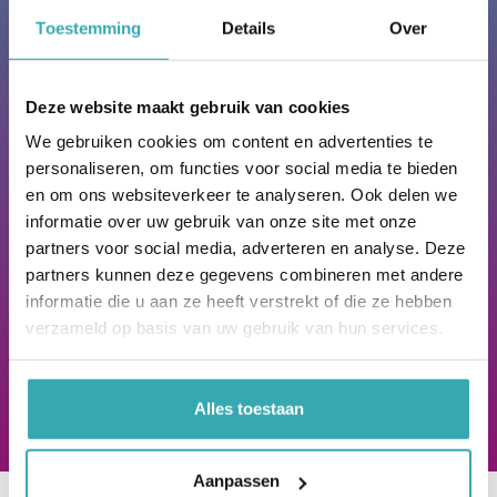
ons Interactieve Experience
Toestemming
Details
Over
Center.
Prestop heeft het grootste Interactieve
Deze website maakt gebruik van cookies
Experience Center van Europa. Je bent van harte
welkom in onze showroom, op Ekkersrijt 4611 in
We gebruiken cookies om content en advertenties te
Son en Breugel, waar we je al onze oplossingen
personaliseren, om functies voor social media te bieden
kunnen tonen.
en om ons websiteverkeer te analyseren. Ook delen we
informatie over uw gebruik van onze site met onze
Liever online? Onze specialisten lopen graag met
partners voor social media, adverteren en analyse. Deze
de iPhone met Zoom door ons Interactieve
partners kunnen deze gegevens combineren met andere
Experience Center. Live worden de beelden
informatie die u aan ze heeft verstrekt of die ze hebben
getoond en kun je direct vanuit thuis/werk
verzameld op basis van uw gebruik van hun services.
vragen stellen.
boek nu een afspraak
Alles toestaan
Aanpassen