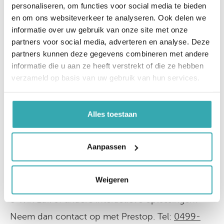
De Scan & Win informatiezuil is een echte
personaliseren, om functies voor social media te bieden
trekpleister voor Royal Canin en betrekt op een
en om ons websiteverkeer te analyseren. Ook delen we
interactieve manier de katten- en
informatie over uw gebruik van onze site met onze
hondenliefhebbers bij het merk. Een goede vorm
partners voor social media, adverteren en analyse. Deze
van brand activatie dus. Dankzij de Scan & Win
partners kunnen deze gegevens combineren met andere
software kan Royal Canin acties vormgeven naar
informatie die u aan ze heeft verstrekt of die ze hebben
believen; zo kan er door Prestop ingesteld
verzameld op basis van uw gebruik van hun services.
worden hoeveel prijzen er weggegeven worden,
over hoeveel dagen de prijzen verdeeld moeten
worden en kan de data die via het invulformulier
Alles toestaan
verzameld wordt later gebruikt worden voor
analyse door Royal Canin.
Aanpassen
Meer informatie
Weigeren
Wil je meer informatie over de Royal Canin Scan
& Win zuil of andere interactieve oplossingen?
Neem dan contact op met Prestop. Tel:
0499-