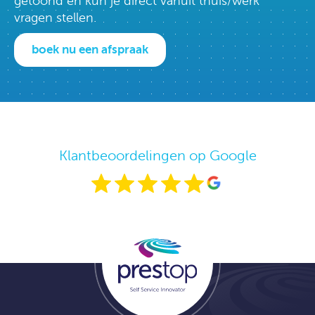
getoond en kun je direct vanuit thuis/werk
vragen stellen.
boek nu een afspraak
Klantbeoordelingen op Google