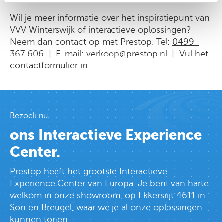
Wil je meer informatie over het inspiratiepunt van
VVV Winterswijk of interactieve oplossingen?
Neem dan contact op met Prestop. Tel:
0499-
367 606
| E-mail:
verkoop@prestop.nl
|
Vul het
contactformulier in
.
Bezoek nu
ons Interactieve Experience
Center.
Prestop heeft het grootste Interactieve
Experience Center van Europa. Je bent van harte
welkom in onze showroom, op Ekkersrijt 4611 in
Son en Breugel, waar we je al onze oplossingen
kunnen tonen.