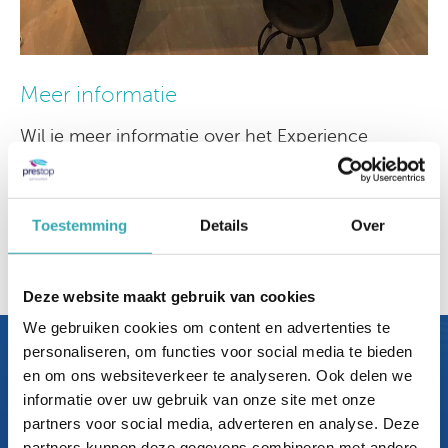
Meer informatie
Wil je meer informatie over het Experience
Centre van de Stichting VVV Zuid Limburg of
andere interactieve oplossingen?
Neem dan contact op met Prestop. Tel:
0499-
Toestemming
Details
Over
367 606
| E-mail:
verkoop@prestop.nl
|
Vul het
contactformulier in
.
Deze website maakt gebruik van cookies
We gebruiken cookies om content en advertenties te
personaliseren, om functies voor social media te bieden
Bezoek nu
en om ons websiteverkeer te analyseren. Ook delen we
ons Interactieve Experience
informatie over uw gebruik van onze site met onze
partners voor social media, adverteren en analyse. Deze
Center.
partners kunnen deze gegevens combineren met andere