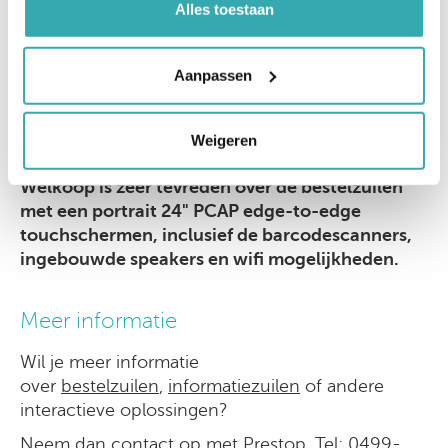
Zaken die niet opgestuurd mogen worden, zoals
Alles toestaan
brandbare vloeistoffen of containers met gassen
moeten in de winkel worden afgehaald. Ook is de
Aanpassen
bestelzuil erg handig voor het aanschaffen van
grote artikelen in de winkel die men zelf niet
meer in de auto krijgt, die kunnen dan gewoon
Weigeren
netjes bezorgd worden.”
Welkoop is zeer tevreden over de bestelzuilen
met een portrait 24" PCAP edge-to-edge
touchschermen, inclusief de barcodescanners,
ingebouwde speakers en wifi mogelijkheden.
Meer informatie
Wil je meer informatie
over
bestelzuilen
,
informatiezuilen
of andere
interactieve oplossingen?
Neem dan contact op met Prestop. Tel:
0499-