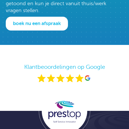
getoond en kun je direct vanuit thuis/werk
vragen stellen.
boek nu een afspraak
Klantbeoordelingen op Google