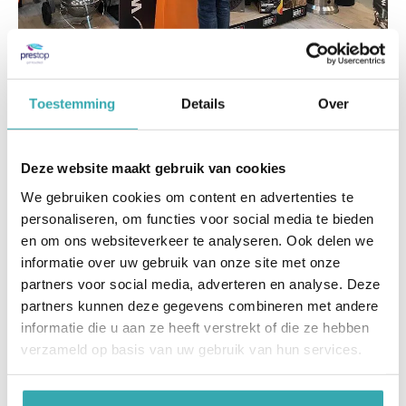
Welkoop bestelzuil
Toestemming
Details
Over
In de praktijk.
Inmiddels staan er 150 bestelzuilen bij alle
Deze website maakt gebruik van cookies
Welkoop vestigingen. Klanten maken gebruik van
de bestelzuilen zoals bedoeld: “Enerzijds om
We gebruiken cookies om content en advertenties te
informatie over producten op te vragen,
personaliseren, om functies voor social media te bieden
bestellingen te doen en deze aan de kassa af te
en om ons websiteverkeer te analyseren. Ook delen we
rekenen en anderzijds om klantenpassen op te
informatie over uw gebruik van onze site met onze
registreren. Ook aanbiedingen komen in beeld via
partners voor social media, adverteren en analyse. Deze
de zuil. Bij bestellingen kan de klant kiezen of
partners kunnen deze gegevens combineren met andere
men het product in de winkel wil ophalen, of
informatie die u aan ze heeft verstrekt of die ze hebben
opgestuurd wil hebben. Sommige producten
verzameld op basis van uw gebruik van hun services.
worden per definitie aan de deur aangeboden
vanwege hun volume, bijvoorbeeld tuinkassen.