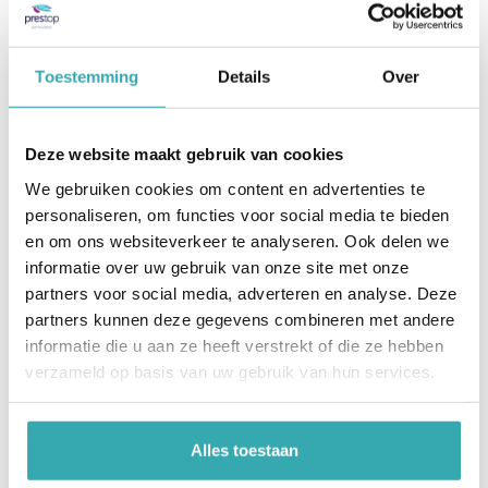
microfoonarray geïmplementeerd die
achtergrondgeluid kan filteren. Een op maat
gemaakte videobelapplicatie zorgt ook voor
Toestemming
Details
Over
videogesprekken van hoge kwaliteit met actieve
ruisonderdrukking.
Deze website maakt gebruik van cookies
vraag maatwerk aan
We gebruiken cookies om content en advertenties te
personaliseren, om functies voor social media te bieden
Tekst gaat verder onder afbeeldingen
en om ons websiteverkeer te analyseren. Ook delen we
informatie over uw gebruik van onze site met onze
partners voor social media, adverteren en analyse. Deze
partners kunnen deze gegevens combineren met andere
informatie die u aan ze heeft verstrekt of die ze hebben
verzameld op basis van uw gebruik van hun services.
Alles toestaan