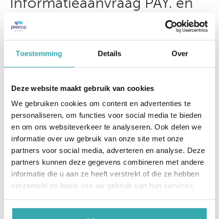
Informatieaanvraag PAY. en
Prestop bestelzuil
Om kennis te maken met PAY. en een bestelzuil
van Prestop, maak vandaag nog een afspraak via
Toestemming
Details
Over
het formulier hieronder
Deze website maakt gebruik van cookies
Naam *
We gebruiken cookies om content en advertenties te
personaliseren, om functies voor social media te bieden
en om ons websiteverkeer te analyseren. Ook delen we
Bedrijfsnaam
informatie over uw gebruik van onze site met onze
partners voor social media, adverteren en analyse. Deze
partners kunnen deze gegevens combineren met andere
informatie die u aan ze heeft verstrekt of die ze hebben
Telefoonnummer *
verzameld op basis van uw gebruik van hun services.