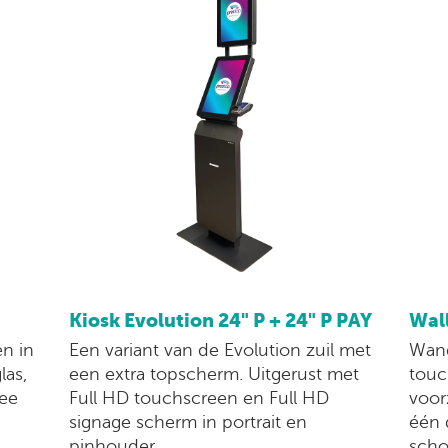
Kiosk Evolution 24" P + 24" P PAY
Wall
Een variant van de Evolution zuil met
en in
Wand
een extra topscherm. Uitgerust met
las,
touc
Full HD touchscreen en Full HD
mee
voor
signage scherm in portrait en
één 
pinhouder.
scho