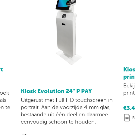
rt
Kios
prin
Beki
Kiosk Evolution 24" P PAY
 ook
prin
Uitgerust met Full HD touchscreen in
als
portrait. Aan de voorzijde 4 mm glas,
on te
€3.
bestaande uit één deel en daarmee
B
eenvoudig schoon te houden.