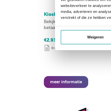
websiteverkeer te analyseren
media, adverteren en analys
Kiosk Evolution 24" P Pin
verstrekt of die ze hebben v
Bekijk de 24" Evolution bestelzui
betaalterminalhouder.
Weigeren
€2.930,-
excl. btw
Brochure
meer informatie