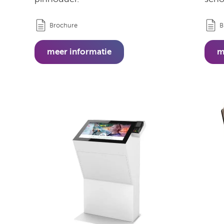
Brochure
B
meer informatie
m