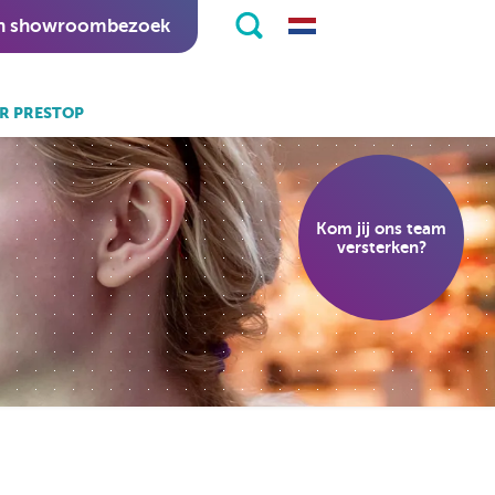
n showroombezoek
R PRESTOP
k ook:
eKiosk software.
Kom jij ons team
nitapps software.
versterken?