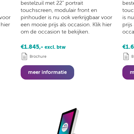
bestelzuil met 22" portrait
beste
touchscreen, modulair front en
touc
 voor
pinhouder is nu ook verkrijgbaar voor
is n
 hier
een mooie prijs als occasion. Klik hier
prijs
om de occasion te bekijken.
occa
€1.845,-
€1.
excl. btw
Brochure
B
meer informatie
m