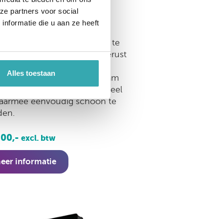
ze partners voor social
nformatie die u aan ze heeft
k Eminent 32" L + 55" P
 opvallende bestelzuil is nu te
 als Prestop occasion. Uitgerust
Full HD touchscreen in
Alles toestaan
scape. Aan de voorzijde 4 mm
rd glas, bestaande uit één deel
aarmee eenvoudig schoon te
den.
900,-
excl. btw
eer informatie