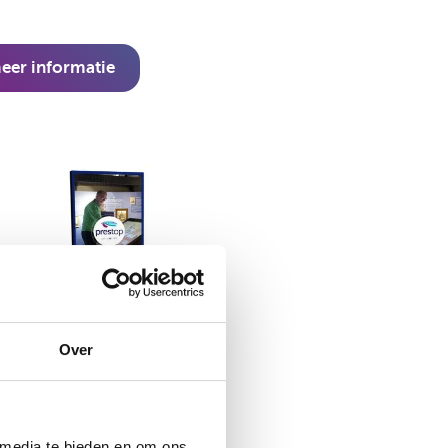
eer informatie
Over
 media te bieden en om ons