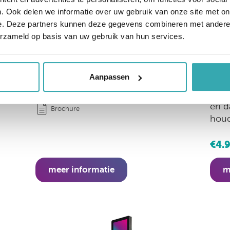
. Ook delen we informatie over uw gebruik van onze site met on
e. Deze partners kunnen deze gegevens combineren met andere i
Kios
Kiosk Evolution 24" L PAY
erzameld op basis van uw gebruik van hun services.
Deze
l met
Uitgerust met Full HD touchscreen in
koop
portrait. Aan de voorzijde 4 mm glas,
met 
bestaande uit één deel en daarmee
Aanpassen
land
eenvoudig schoon te houden.
geha
en d
Brochure
hou
€4.
meer informatie
m