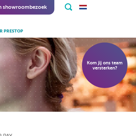
n showroombezoek
R PRESTOP
k ook:
eKiosk software.
Kom jij ons team
nitapps software.
versterken?
P PAY