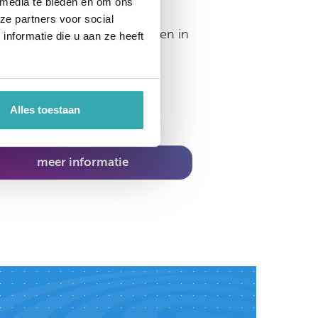
 media te bieden en om ons
ze partners voor social
erust met Full HD touchscreen in
nformatie die u aan ze heeft
rait en pinhouder.
Alles toestaan
meer informatie