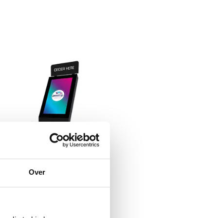
Over
SK EMINENT 24" P PAY