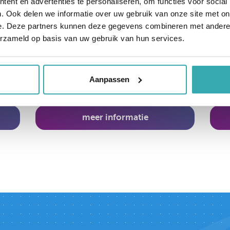
ent en advertenties te personaliseren, om functies voor social
PAY
. Ook delen we informatie over uw gebruik van onze site met on
en in
Wandmodel met Full HD
Uitg
e. Deze partners kunnen deze gegevens combineren met andere i
las,
touchscreen in portrait. Aan de
port
erzameld op basis van uw gebruik van hun services.
mee
voorzijde 4 mm glas, bestaande uit
één deel en daarmee eenvoudig
schoon te houden.
Aanpassen
meer informatie