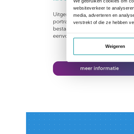
We gebruiken cookies om cont
websiteverkeer te analyseren
Uitgerust met Full HD touchscre
media, adverteren en analys
portrait. Aan de voorzijde 4 mm g
verstrekt of die ze hebben v
bestaande uit één deel en daar
eenvoudig schoon te houden.
Weigeren
meer informatie