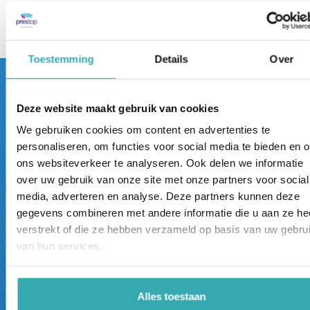
terug naar overzicht
Toestemming
Details
Over
Bezoek nu
Deze website maakt gebruik van cookies
ons Interactieve Experience
We gebruiken cookies om content en advertenties te
Center.
personaliseren, om functies voor social media te bieden en 
ons websiteverkeer te analyseren. Ook delen we informatie
Prestop heeft het grootste Interactieve
over uw gebruik van onze site met onze partners voor social
Experience Center van Europa. Je bent van harte
media, adverteren en analyse. Deze partners kunnen deze
welkom in onze showroom, op Ekkersrijt 4611 in
gegevens combineren met andere informatie die u aan ze he
Son en Breugel, waar we je al onze oplossingen
verstrekt of die ze hebben verzameld op basis van uw gebru
kunnen tonen.
van hun services.
Liever online? Onze specialisten lopen graag met
de iPhone met Zoom door ons Interactieve
Experience Center. Live worden de beelden
Alles toestaan