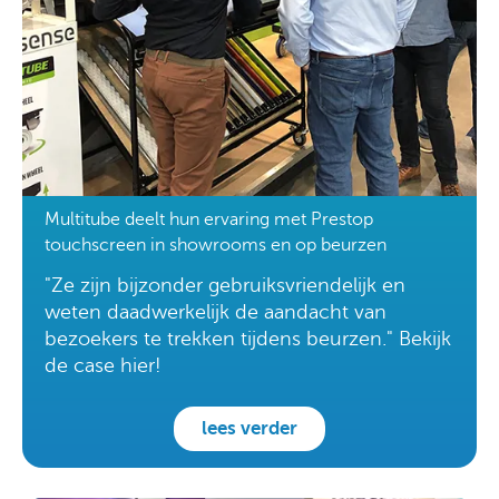
Multitube deelt hun ervaring met Prestop
touchscreen in showrooms en op beurzen
"Ze zijn bijzonder gebruiksvriendelijk en
weten daadwerkelijk de aandacht van
bezoekers te trekken tijdens beurzen." Bekijk
de case hier!
lees verder