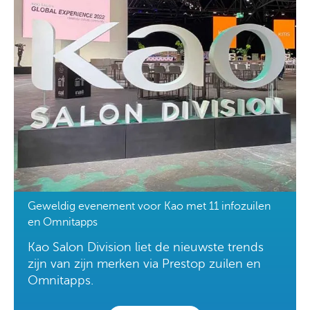
Geweldig evenement voor Kao met 11 infozuilen
en Omnitapps
Kao Salon Division liet de nieuwste trends
zijn van zijn merken via Prestop zuilen en
Omnitapps.