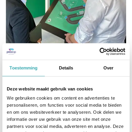
Toestemming
Details
Over
BAS World huurt informatiezuilen en touchtafel
voor beurzen
Deze website maakt gebruik van cookies
Zowel Omnitapps als SiteKiosk worden
gebruikt om beursbezoekers te informeren
We gebruiken cookies om content en advertenties te
over hun bedrijf en voertuigvoorraad.
personaliseren, om functies voor social media te bieden
en om ons websiteverkeer te analyseren. Ook delen we
informatie over uw gebruik van onze site met onze
lees verder
partners voor social media, adverteren en analyse. Deze