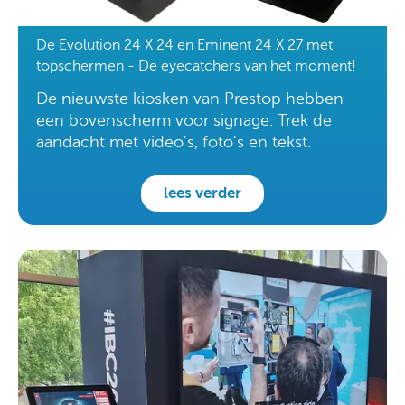
De Evolution 24 X 24 en Eminent 24 X 27 met
topschermen - De eyecatchers van het moment!
De nieuwste kiosken van Prestop hebben
een bovenscherm voor signage. Trek de
aandacht met video's, foto's en tekst.
lees verder