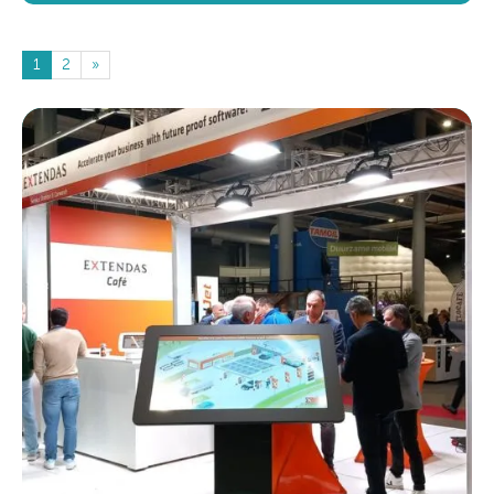
1
2
»