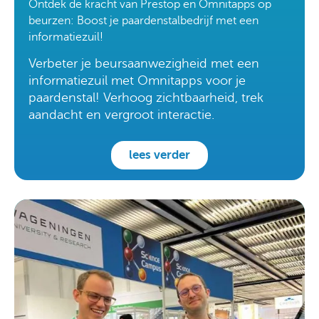
Ontdek de kracht van Prestop en Omnitapps op
beurzen: Boost je paardenstalbedrijf met een
informatiezuil!
Verbeter je beursaanwezigheid met een
informatiezuil met Omnitapps voor je
paardenstal! Verhoog zichtbaarheid, trek
aandacht en vergroot interactie.
lees verder