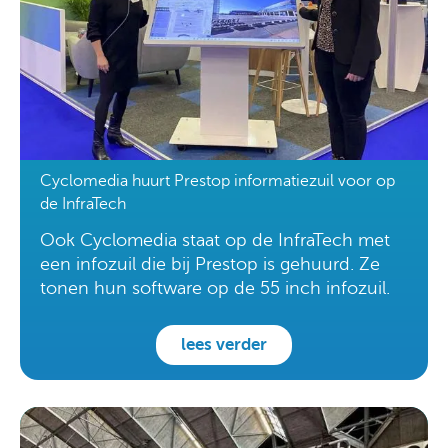
Cyclomedia huurt Prestop informatiezuil voor op
de InfraTech
Ook Cyclomedia staat op de InfraTech met
een infozuil die bij Prestop is gehuurd. Ze
tonen hun software op de 55 inch infozuil.
lees verder