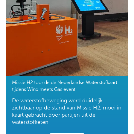
Missie H2 toonde de Nederlandse Waterstofkaart
tijdens Wind meets Gas event
De waterstofbeweging werd duidelijk
zichtbaar op de stand van Missie H2, mooi in
kaart gebracht door partijen uit de
waterstofketen.