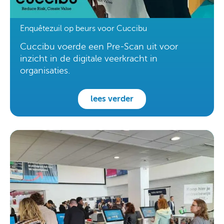
Enquêtezuil op beurs voor Cuccibu
Cuccibu voerde een Pre-Scan uit voor
inzicht in de digitale veerkracht in
organisaties.
lees verder