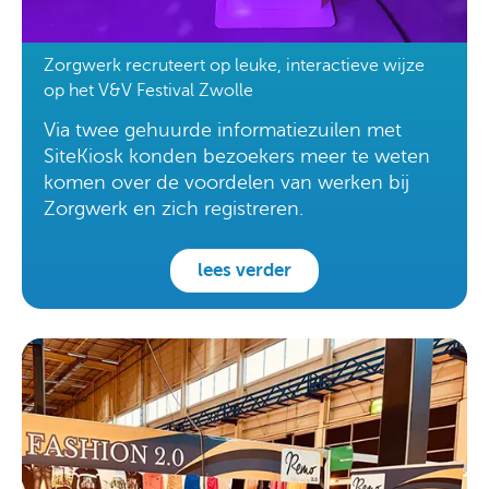
Zorgwerk recruteert op leuke, interactieve wijze
op het V&V Festival Zwolle
Via twee gehuurde informatiezuilen met
SiteKiosk konden bezoekers meer te weten
komen over de voordelen van werken bij
Zorgwerk en zich registreren.
lees verder