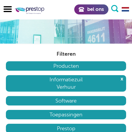
bel ons
Filteren
Producten
x
Informatiezuil
Verhuur
Software
Toepassingen
Prestop