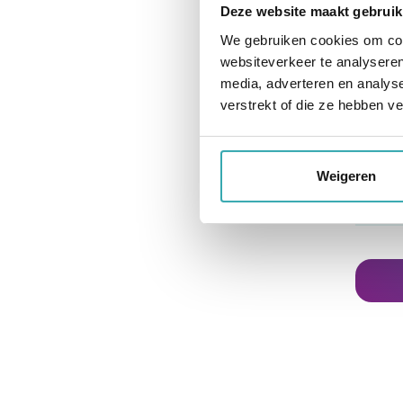
kantel
Deze website maakt gebruik
verpla
We gebruiken cookies om cont
wielen
websiteverkeer te analyseren
media, adverteren en analys
55
verstrekt of die ze hebben v
El
ve
Ka
10
Weigeren
PT
B