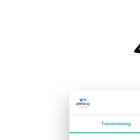
Smart
55" B
Smart 
Toestemming
touch
hoogte