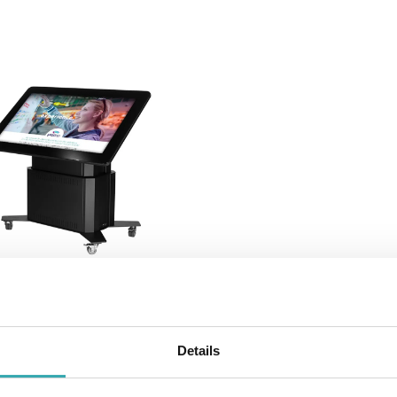
 Touch Table Eminent
lack
touchtafel met 55"
Details
screen. Ergonomisch in
 verstelbaar en