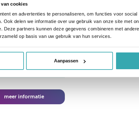
baar. Eenvoudig
 van cookies
atsbaar door de optionele
ent en advertenties te personaliseren, om functies voor social
.
. Ook delen we informatie over uw gebruik van onze site met on
e. Deze partners kunnen deze gegevens combineren met andere i
” Full HD display
erzameld op basis van uw gebruik van hun services.
ektrisch in hoogte
rstelbaar
ntelbaar tot 90°
 touchpunten
Aanpassen
-TABLE-LIFT-TILT-EM55-
LACK
meer informatie