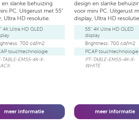
 en slanke behuizing
design en slanke behuizi
ini PC. Uitgerust met 55"
voor mini PC. Uitgerust m
y, Ultra HD resolutie.
display, Ultra HD resoluti
” 4K Ultra HD QLED
55” 4K Ultra HD QLED
splay
display
ightness: 700 cd/m2
Brightness: 700 cd/m2
AP touchtechnologie
PCAP touchtechnologie
-TABLE-EM55-4K-X-
PT-TABLE-EM55-4K-X-
LACK
WHITE
meer informatie
meer informatie