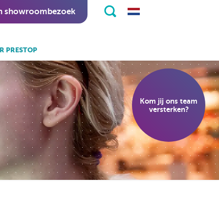
n showroombezoek
R PRESTOP
k ook:
eKiosk software.
Kom jij ons team
nitapps software.
versterken?