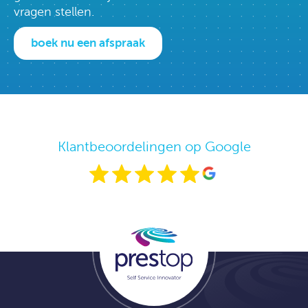
vragen stellen.
boek nu een afspraak
Klantbeoordelingen op Google