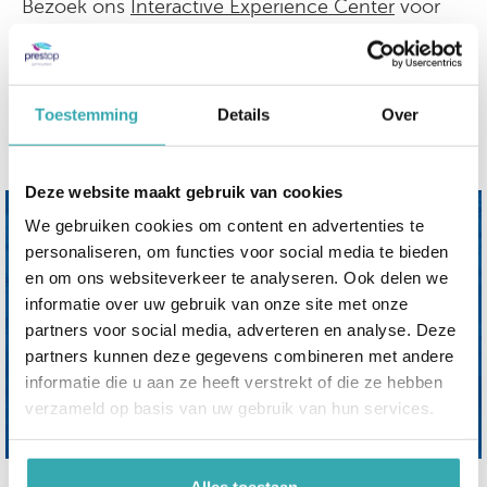
Bezoek ons
Interactive Experience Center
voor
een rondleiding van alle interactieve oplossingen
die we bieden.
Of neem contact op met Prestop via
0499-367
606
|
verhuur@prestop.nl
|
Vul het
Toestemming
Details
Over
contactformulier in
Deze website maakt gebruik van cookies
We gebruiken cookies om content en advertenties te
personaliseren, om functies voor social media te bieden
en om ons websiteverkeer te analyseren. Ook delen we
informatie over uw gebruik van onze site met onze
partners voor social media, adverteren en analyse. Deze
partners kunnen deze gegevens combineren met andere
informatie die u aan ze heeft verstrekt of die ze hebben
verzameld op basis van uw gebruik van hun services.
Alles toestaan